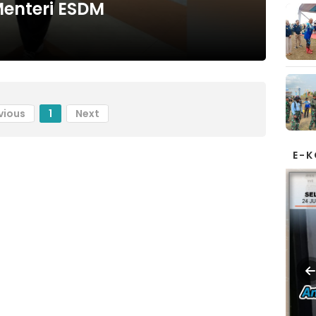
Menteri ESDM
vious
1
Next
E-