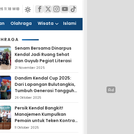
6 11:18 WIB
an
Olahraga
Wisata
Islami
AHRAGA
Senam Bersama Dinarpus
Kendal Jadi Ruang Sehat
dan Guyub Pegiat Literasi
21 November 2025
Dandim Kendal Cup 2025:
Dari Lapangan Bulutangkis,
Tumbuh Generasi Tangguh
dan Nasionalis
26 Oktober 2025
Persik Kendal Bangkit!
Manajemen Kumpulkan
Pemain untuk Teken Kontrak
Jelang Liga 4
11 Oktober 2025