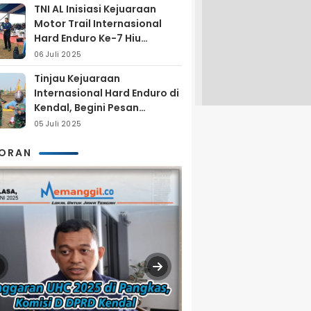
TNI AL Inisiasi Kejuaraan
Motor Trail Internasional
Hard Enduro Ke-7 Hiu
Selatan
06 Juli 2025
Tinjau Kejuaraan
Internasional Hard Enduro di
Kendal, Begini Pesan
Laksamana Pertama TNI AL
05 Juli 2025
Arya Delano
KORAN