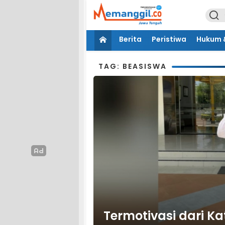
Berita
Peristiwa
Hukum &
TAG: BEASISWA
Termotivasi dari Kat