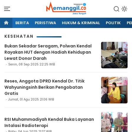
BERITA
PERISTIWA
HUKUM & KRIMINAL
POLITIK
PE
KESEHATAN
Bukan Sekadar Seragam, Polwan Kendal
Rayakan HUT dengan Hadiah Kehidupan
Lewat Donor Darah
Senin, 08 Sep 2025 22:25 WIB
Reses, Anggota DPRD Kendal Dr. Titik
Wahyuningsinh Berikan Pengobatan
Gratis
Jumat, 01 Agu 2025 21:06 WIB
RSI Muhammadiyah Kendal Buka Layanan
Intalasi Radioterapi
Rabu, 04 Jun 2025 21:37 WIB