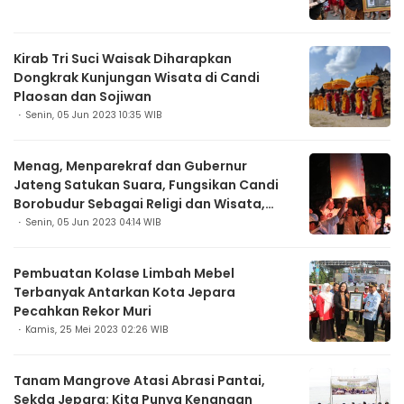
Kirab Tri Suci Waisak Diharapkan
Dongkrak Kunjungan Wisata di Candi
Plaosan dan Sojiwan
Senin, 05 Jun 2023 10:35 WIB
Menag, Menparekraf dan Gubernur
Jateng Satukan Suara, Fungsikan Candi
Borobudur Sebagai Religi dan Wisata,
Ternyata Ini Tujuannya
Senin, 05 Jun 2023 04:14 WIB
Pembuatan Kolase Limbah Mebel
Terbanyak Antarkan Kota Jepara
Pecahkan Rekor Muri
Kamis, 25 Mei 2023 02:26 WIB
Tanam Mangrove Atasi Abrasi Pantai,
Sekda Jepara: Kita Punya Kenangan