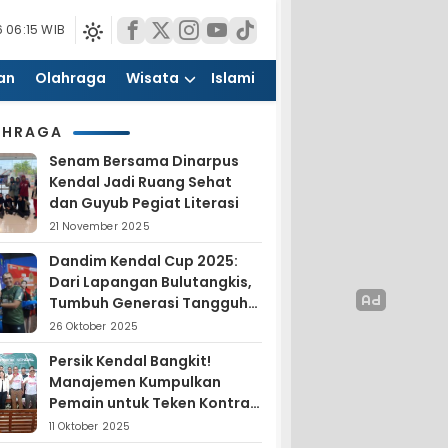
 06:15 WIB
an
Olahraga
Wisata
Islami
AHRAGA
Senam Bersama Dinarpus
Kendal Jadi Ruang Sehat
dan Guyub Pegiat Literasi
21 November 2025
Dandim Kendal Cup 2025:
Dari Lapangan Bulutangkis,
Tumbuh Generasi Tangguh
dan Nasionalis
26 Oktober 2025
Persik Kendal Bangkit!
Manajemen Kumpulkan
Pemain untuk Teken Kontrak
Jelang Liga 4
11 Oktober 2025