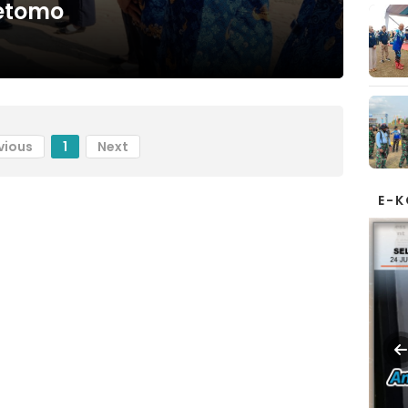
Oetomo
vious
1
Next
E-