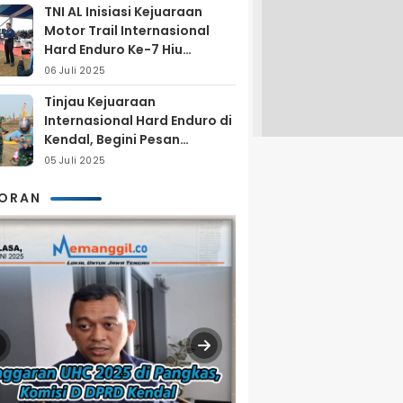
TNI AL Inisiasi Kejuaraan
Motor Trail Internasional
Hard Enduro Ke-7 Hiu
Selatan
06 Juli 2025
Tinjau Kejuaraan
Internasional Hard Enduro di
Kendal, Begini Pesan
Laksamana Pertama TNI AL
05 Juli 2025
Arya Delano
KORAN