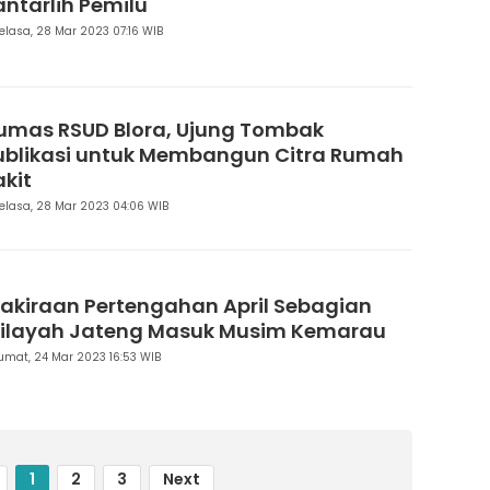
antarlih Pemilu
elasa, 28 Mar 2023 07:16 WIB
umas RSUD Blora, Ujung Tombak
ublikasi untuk Membangun Citra Rumah
akit
elasa, 28 Mar 2023 04:06 WIB
rakiraan Pertengahan April Sebagian
ilayah Jateng Masuk Musim Kemarau
umat, 24 Mar 2023 16:53 WIB
1
2
3
Next