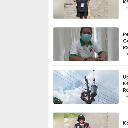
K
S
P
C
R
J
U
K
R
K
K