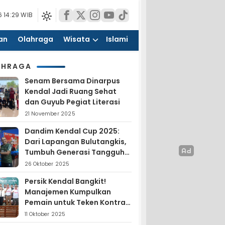
 14:29 WIB
an
Olahraga
Wisata
Islami
AHRAGA
Senam Bersama Dinarpus
Kendal Jadi Ruang Sehat
dan Guyub Pegiat Literasi
21 November 2025
Dandim Kendal Cup 2025:
Dari Lapangan Bulutangkis,
Tumbuh Generasi Tangguh
dan Nasionalis
26 Oktober 2025
Persik Kendal Bangkit!
Manajemen Kumpulkan
Pemain untuk Teken Kontrak
Jelang Liga 4
11 Oktober 2025