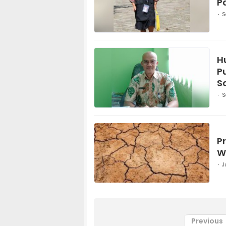
P
S
H
P
S
S
P
W
J
Previous