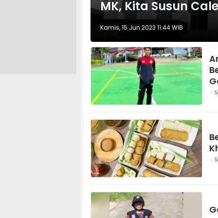
MK, Kita Susun Cal
Kamis, 15 Jun 2023 11:44 WIB
A
B
G
S
Be
K
S
G