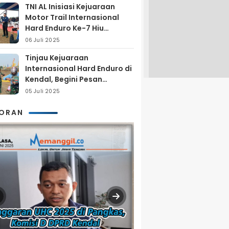
TNI AL Inisiasi Kejuaraan
Motor Trail Internasional
Hard Enduro Ke-7 Hiu
Selatan
06 Juli 2025
Tinjau Kejuaraan
Internasional Hard Enduro di
Kendal, Begini Pesan
Laksamana Pertama TNI AL
05 Juli 2025
Arya Delano
KORAN