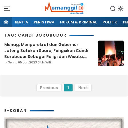
BERITA
PERISTIWA
HUKUM & KRIMINAL
POLITIK
PE
TAG: CANDI BOROBUDUR
Menag, Menparekraf dan Gubernur
Jateng Satukan Suara, Fungsikan Candi
Borobudur Sebagai Religi dan Wisata,
Ternyata Ini Tujuannya
Senin, 05 Jun 2023 04:14 WIB
Previous
1
Next
E-KORAN