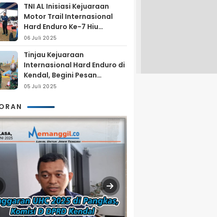
TNI AL Inisiasi Kejuaraan
Motor Trail Internasional
Hard Enduro Ke-7 Hiu
Selatan
06 Juli 2025
Tinjau Kejuaraan
Internasional Hard Enduro di
Kendal, Begini Pesan
Laksamana Pertama TNI AL
05 Juli 2025
Arya Delano
KORAN