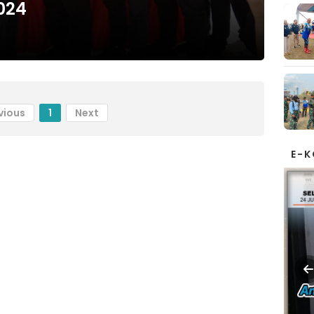
024
vious
1
Next
E-