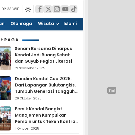
 02:33 WIB
an
Olahraga
Wisata
Islami
AHRAGA
Senam Bersama Dinarpus
Kendal Jadi Ruang Sehat
dan Guyub Pegiat Literasi
21 November 2025
Dandim Kendal Cup 2025:
Dari Lapangan Bulutangkis,
Tumbuh Generasi Tangguh
dan Nasionalis
26 Oktober 2025
Persik Kendal Bangkit!
Manajemen Kumpulkan
Pemain untuk Teken Kontrak
Jelang Liga 4
11 Oktober 2025