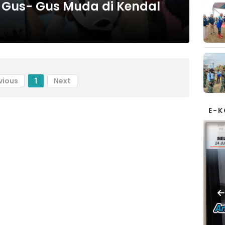
 Gus- Gus Muda di Kendal
vious
1
Next
E-