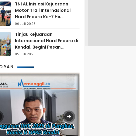
TNI AL Inisiasi Kejuaraan
Motor Trail Internasional
Hard Enduro Ke-7 Hiu
Selatan
06 Juli 2025
Tinjau Kejuaraan
Internasional Hard Enduro di
Kendal, Begini Pesan
Laksamana Pertama TNI AL
05 Juli 2025
Arya Delano
KORAN