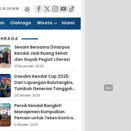
 19:28 WIB
an
Olahraga
Wisata
Islami
AHRAGA
Senam Bersama Dinarpus
Kendal Jadi Ruang Sehat
dan Guyub Pegiat Literasi
21 November 2025
Dandim Kendal Cup 2025:
Dari Lapangan Bulutangkis,
Tumbuh Generasi Tangguh
dan Nasionalis
26 Oktober 2025
Persik Kendal Bangkit!
Manajemen Kumpulkan
Pemain untuk Teken Kontrak
Jelang Liga 4
11 Oktober 2025