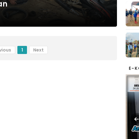
an
vious
1
Next
E-