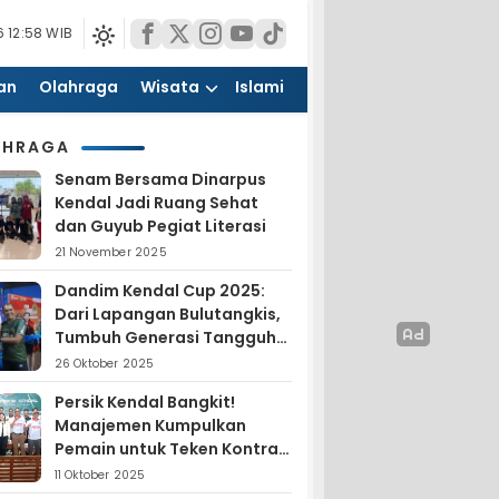
 12:58 WIB
an
Olahraga
Wisata
Islami
AHRAGA
Senam Bersama Dinarpus
Kendal Jadi Ruang Sehat
dan Guyub Pegiat Literasi
21 November 2025
Dandim Kendal Cup 2025:
Dari Lapangan Bulutangkis,
Tumbuh Generasi Tangguh
dan Nasionalis
26 Oktober 2025
Persik Kendal Bangkit!
Manajemen Kumpulkan
Pemain untuk Teken Kontrak
Jelang Liga 4
11 Oktober 2025