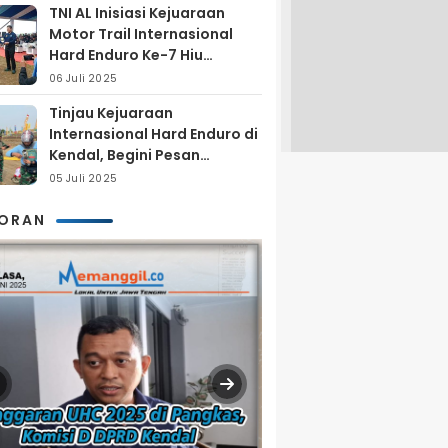
TNI AL Inisiasi Kejuaraan
Motor Trail Internasional
Hard Enduro Ke-7 Hiu
Selatan
06 Juli 2025
Tinjau Kejuaraan
Internasional Hard Enduro di
Kendal, Begini Pesan
Laksamana Pertama TNI AL
05 Juli 2025
Arya Delano
KORAN