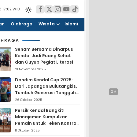
 17:02 WIB
an
Olahraga
Wisata
Islami
AHRAGA
Senam Bersama Dinarpus
Kendal Jadi Ruang Sehat
dan Guyub Pegiat Literasi
21 November 2025
Dandim Kendal Cup 2025:
Dari Lapangan Bulutangkis,
Tumbuh Generasi Tangguh
dan Nasionalis
26 Oktober 2025
Persik Kendal Bangkit!
Manajemen Kumpulkan
Pemain untuk Teken Kontrak
Jelang Liga 4
11 Oktober 2025