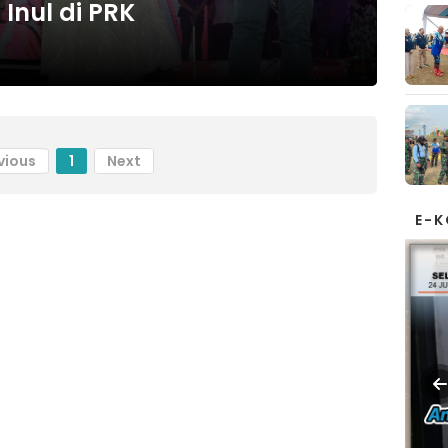
Inul di PRK
vious
1
Next
E-