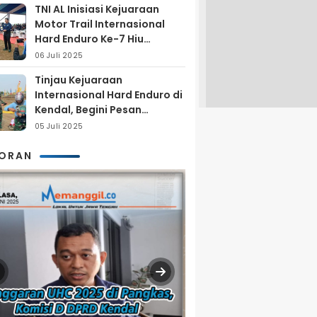
TNI AL Inisiasi Kejuaraan
Motor Trail Internasional
Hard Enduro Ke-7 Hiu
Selatan
06 Juli 2025
Tinjau Kejuaraan
Internasional Hard Enduro di
Kendal, Begini Pesan
Laksamana Pertama TNI AL
05 Juli 2025
Arya Delano
KORAN