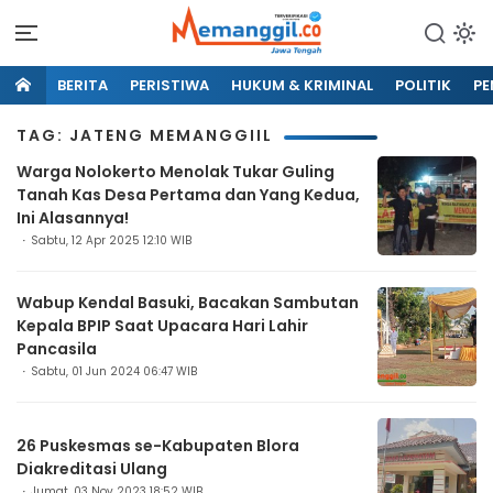
BERITA
PERISTIWA
HUKUM & KRIMINAL
POLITIK
PE
TAG: JATENG MEMANGGIIL
Warga Nolokerto Menolak Tukar Guling
Tanah Kas Desa Pertama dan Yang Kedua,
Ini Alasannya!
Sabtu, 12 Apr 2025 12:10 WIB
Wabup Kendal Basuki, Bacakan Sambutan
Kepala BPIP Saat Upacara Hari Lahir
Pancasila
Sabtu, 01 Jun 2024 06:47 WIB
26 Puskesmas se-Kabupaten Blora
Diakreditasi Ulang
Jumat, 03 Nov 2023 18:52 WIB