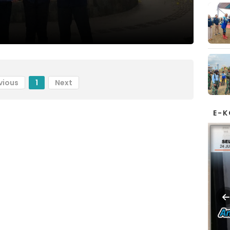
vious
1
Next
E-