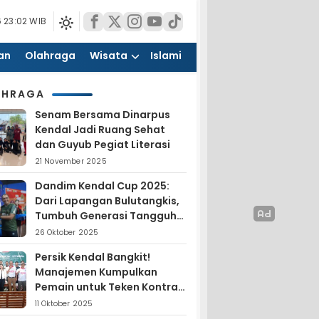
 23:02 WIB
an
Olahraga
Wisata
Islami
AHRAGA
Senam Bersama Dinarpus
Kendal Jadi Ruang Sehat
dan Guyub Pegiat Literasi
21 November 2025
Dandim Kendal Cup 2025:
Dari Lapangan Bulutangkis,
Tumbuh Generasi Tangguh
dan Nasionalis
26 Oktober 2025
Persik Kendal Bangkit!
Manajemen Kumpulkan
Pemain untuk Teken Kontrak
Jelang Liga 4
11 Oktober 2025