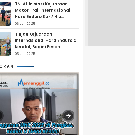
TNI AL Inisiasi Kejuaraan
Motor Trail Internasional
Hard Enduro Ke-7 Hiu
Selatan
06 Juli 2025
Tinjau Kejuaraan
Internasional Hard Enduro di
Kendal, Begini Pesan
Laksamana Pertama TNI AL
05 Juli 2025
Arya Delano
KORAN