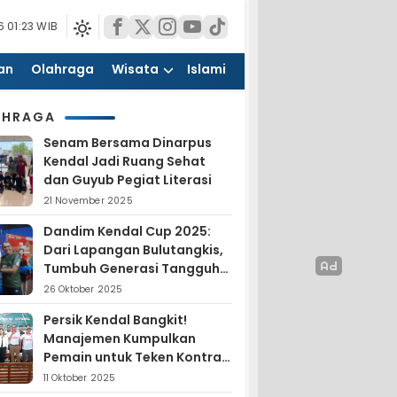
 01:23 WIB
an
Olahraga
Wisata
Islami
AHRAGA
Senam Bersama Dinarpus
Kendal Jadi Ruang Sehat
dan Guyub Pegiat Literasi
21 November 2025
Dandim Kendal Cup 2025:
Dari Lapangan Bulutangkis,
Tumbuh Generasi Tangguh
dan Nasionalis
26 Oktober 2025
Persik Kendal Bangkit!
Manajemen Kumpulkan
Pemain untuk Teken Kontrak
Jelang Liga 4
11 Oktober 2025