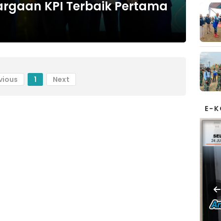
argaan KPI Terbaik Pertama
vious
1
Next
E-