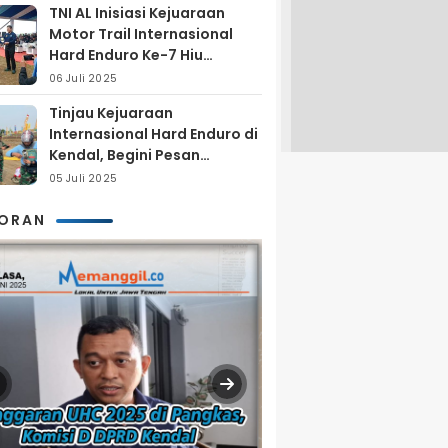
TNI AL Inisiasi Kejuaraan
Motor Trail Internasional
Hard Enduro Ke-7 Hiu
Selatan
06 Juli 2025
Tinjau Kejuaraan
Internasional Hard Enduro di
Kendal, Begini Pesan
Laksamana Pertama TNI AL
05 Juli 2025
Arya Delano
KORAN