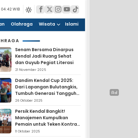
 04:42 WIB
an
Olahraga
Wisata
Islami
AHRAGA
Senam Bersama Dinarpus
Kendal Jadi Ruang Sehat
dan Guyub Pegiat Literasi
21 November 2025
Dandim Kendal Cup 2025:
Dari Lapangan Bulutangkis,
Tumbuh Generasi Tangguh
dan Nasionalis
26 Oktober 2025
Persik Kendal Bangkit!
Manajemen Kumpulkan
Pemain untuk Teken Kontrak
Jelang Liga 4
11 Oktober 2025