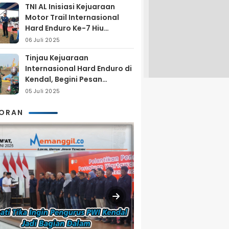
TNI AL Inisiasi Kejuaraan
Motor Trail Internasional
Hard Enduro Ke-7 Hiu
Selatan
06 Juli 2025
Tinjau Kejuaraan
Internasional Hard Enduro di
Kendal, Begini Pesan
Laksamana Pertama TNI AL
05 Juli 2025
Arya Delano
KORAN