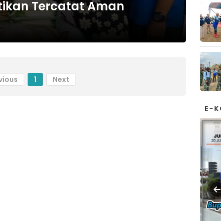
ikan Tercatat Aman
vious
1
Next
E-