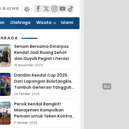
 18:43 WIB
an
Olahraga
Wisata
Islami
AHRAGA
Senam Bersama Dinarpus
Kendal Jadi Ruang Sehat
dan Guyub Pegiat Literasi
21 November 2025
Dandim Kendal Cup 2025:
Dari Lapangan Bulutangkis,
Tumbuh Generasi Tangguh
dan Nasionalis
26 Oktober 2025
Persik Kendal Bangkit!
Manajemen Kumpulkan
Pemain untuk Teken Kontrak
Jelang Liga 4
11 Oktober 2025