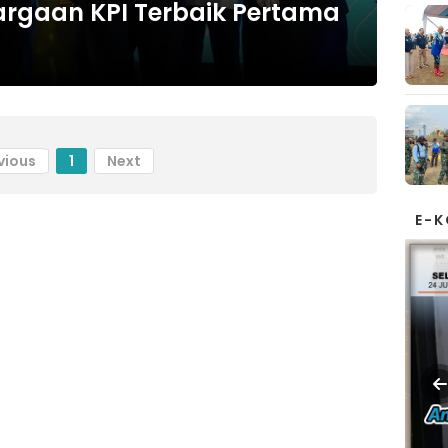
argaan KPI Terbaik Pertama
vious
1
Next
E-