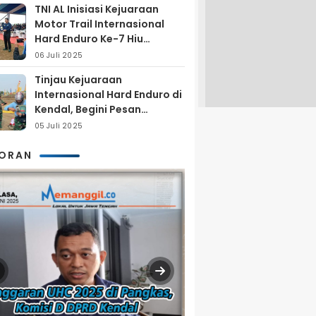
TNI AL Inisiasi Kejuaraan
Motor Trail Internasional
Hard Enduro Ke-7 Hiu
Selatan
06 Juli 2025
Tinjau Kejuaraan
Internasional Hard Enduro di
Kendal, Begini Pesan
Laksamana Pertama TNI AL
05 Juli 2025
Arya Delano
KORAN