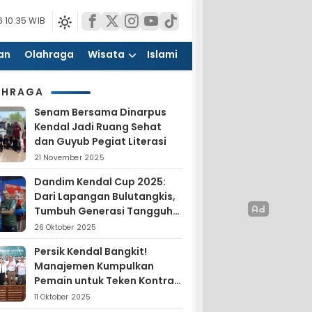
 10:35 WIB
an
Olahraga
Wisata
Islami
AHRAGA
Senam Bersama Dinarpus
Kendal Jadi Ruang Sehat
dan Guyub Pegiat Literasi
21 November 2025
Dandim Kendal Cup 2025:
Dari Lapangan Bulutangkis,
Tumbuh Generasi Tangguh
dan Nasionalis
26 Oktober 2025
Persik Kendal Bangkit!
Manajemen Kumpulkan
Pemain untuk Teken Kontrak
Jelang Liga 4
11 Oktober 2025