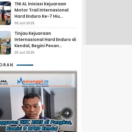
TNI AL Inisiasi Kejuaraan
Motor Trail Internasional
Hard Enduro Ke-7 Hiu
Selatan
06 Juli 2025
Tinjau Kejuaraan
Internasional Hard Enduro di
Kendal, Begini Pesan
Laksamana Pertama TNI AL
05 Juli 2025
Arya Delano
KORAN