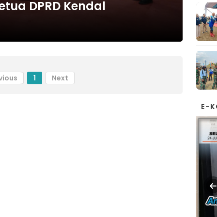
Ketua DPRD Kendal
vious
1
Next
E-