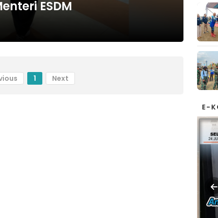
Menteri ESDM
vious
1
Next
E-