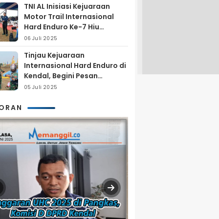
TNI AL Inisiasi Kejuaraan
Motor Trail Internasional
Hard Enduro Ke-7 Hiu
Selatan
06 Juli 2025
Tinjau Kejuaraan
Internasional Hard Enduro di
Kendal, Begini Pesan
Laksamana Pertama TNI AL
05 Juli 2025
Arya Delano
KORAN