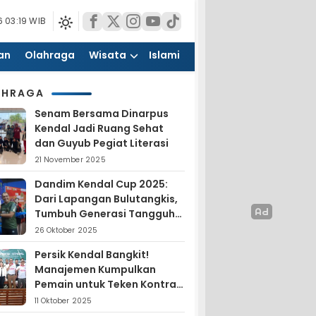
 03:19 WIB
an
Olahraga
Wisata
Islami
AHRAGA
Senam Bersama Dinarpus
Kendal Jadi Ruang Sehat
dan Guyub Pegiat Literasi
21 November 2025
Dandim Kendal Cup 2025:
Dari Lapangan Bulutangkis,
Tumbuh Generasi Tangguh
dan Nasionalis
26 Oktober 2025
Persik Kendal Bangkit!
Manajemen Kumpulkan
Pemain untuk Teken Kontrak
Jelang Liga 4
11 Oktober 2025