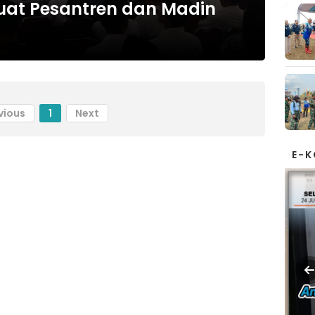
uat Pesantren dan Madin
vious
1
Next
E-