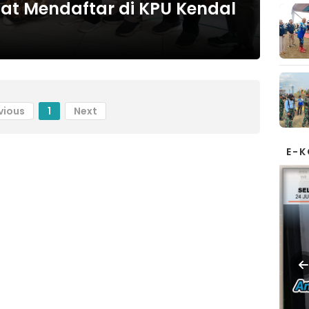
at Mendaftar di KPU Kendal
vious
1
Next
E-