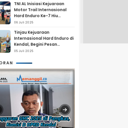
TNI AL Inisiasi Kejuaraan
Motor Trail Internasional
Hard Enduro Ke-7 Hiu
Selatan
06 Juli 2025
Tinjau Kejuaraan
Internasional Hard Enduro di
Kendal, Begini Pesan
Laksamana Pertama TNI AL
05 Juli 2025
Arya Delano
KORAN