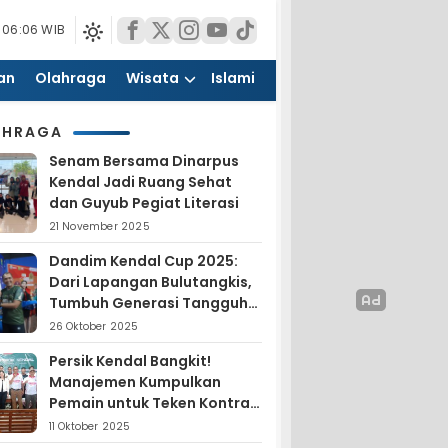
 06:06 WIB
an
Olahraga
Wisata
Islami
AHRAGA
Senam Bersama Dinarpus
Kendal Jadi Ruang Sehat
dan Guyub Pegiat Literasi
21 November 2025
Dandim Kendal Cup 2025:
Dari Lapangan Bulutangkis,
Tumbuh Generasi Tangguh
dan Nasionalis
26 Oktober 2025
Persik Kendal Bangkit!
Manajemen Kumpulkan
Pemain untuk Teken Kontrak
Jelang Liga 4
11 Oktober 2025