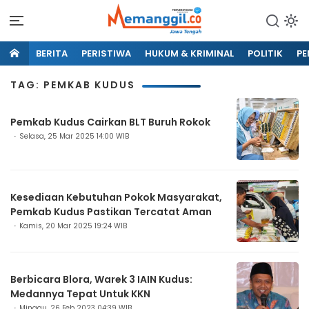
BERITA
PERISTIWA
HUKUM & KRIMINAL
POLITIK
PE
TAG: PEMKAB KUDUS
Pemkab Kudus Cairkan BLT Buruh Rokok
Selasa, 25 Mar 2025 14:00 WIB
Kesediaan Kebutuhan Pokok Masyarakat,
Pemkab Kudus Pastikan Tercatat Aman
Kamis, 20 Mar 2025 19:24 WIB
Berbicara Blora, Warek 3 IAIN Kudus:
Medannya Tepat Untuk KKN
Minggu, 26 Feb 2023 04:39 WIB