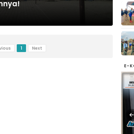
annya!
vious
1
Next
E-