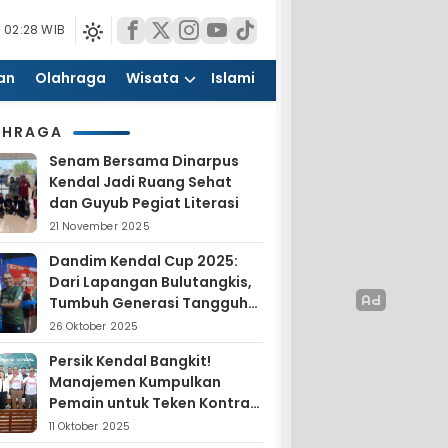
 02:28 WIB
an
Olahraga
Wisata
Islami
AHRAGA
Senam Bersama Dinarpus
Kendal Jadi Ruang Sehat
dan Guyub Pegiat Literasi
21 November 2025
Dandim Kendal Cup 2025:
Dari Lapangan Bulutangkis,
Tumbuh Generasi Tangguh
dan Nasionalis
26 Oktober 2025
Persik Kendal Bangkit!
Manajemen Kumpulkan
Pemain untuk Teken Kontrak
Jelang Liga 4
11 Oktober 2025