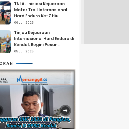
TNI AL Inisiasi Kejuaraan
Motor Trail Internasional
Hard Enduro Ke-7 Hiu
Selatan
06 Juli 2025
Tinjau Kejuaraan
Internasional Hard Enduro di
Kendal, Begini Pesan
Laksamana Pertama TNI AL
05 Juli 2025
Arya Delano
KORAN