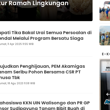
ktur Ramah Lingkungan
upati Tika Bakal Urai Semua Persoalan di
endal Melalui Program Bersatu Siaga
umat, 11 Apr 2025 11:55 WIB
E-
ujudkan Penghijauan, PEM Akamigas
anam Seribu Pohon Bersama CSR PT
lnusa Tbk
umat, 18 Agu 2023 11:08 WIB
ahasiswa KKN UIN Walisongo dan PR GP
nsor Sudipayung Tanam Bibit Buah di