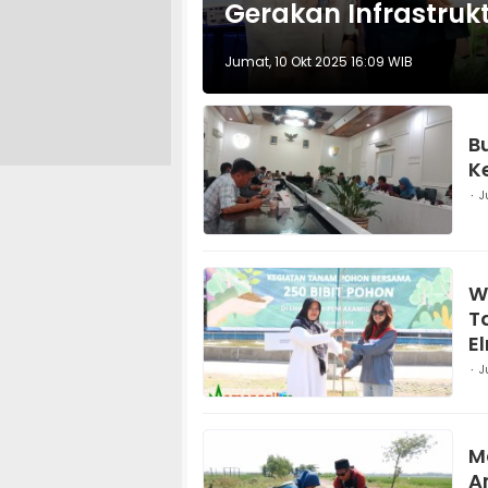
Gerakan Infrastru
Jumat, 10 Okt 2025 16:09 WIB
B
K
J
W
T
E
J
M
A