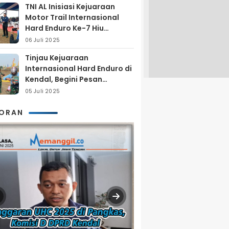
TNI AL Inisiasi Kejuaraan
Motor Trail Internasional
Hard Enduro Ke-7 Hiu
Selatan
06 Juli 2025
Tinjau Kejuaraan
Internasional Hard Enduro di
Kendal, Begini Pesan
Laksamana Pertama TNI AL
05 Juli 2025
Arya Delano
KORAN