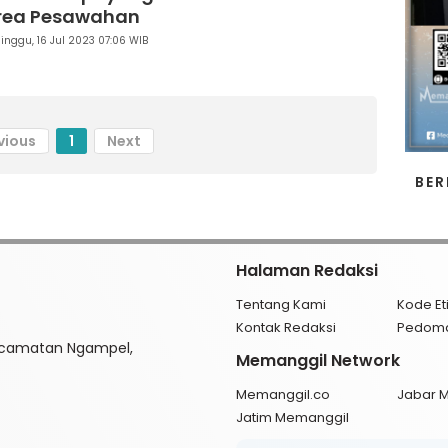
rea Pesawahan
inggu, 16 Jul 2023 07:06 WIB
vious
1
Next
BER
Halaman Redaksi
Tentang Kami
Kode Et
Kontak Redaksi
Pedom
ecamatan Ngampel,
Memanggil Network
Memanggil.co
Jabar 
Jatim Memanggil