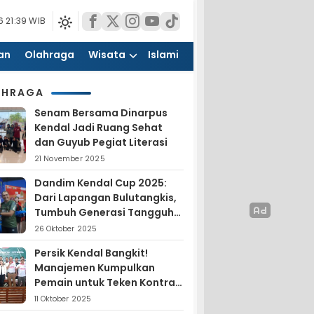
 21:39 WIB
an
Olahraga
Wisata
Islami
AHRAGA
Senam Bersama Dinarpus
Kendal Jadi Ruang Sehat
dan Guyub Pegiat Literasi
21 November 2025
Dandim Kendal Cup 2025:
Dari Lapangan Bulutangkis,
Tumbuh Generasi Tangguh
dan Nasionalis
26 Oktober 2025
Persik Kendal Bangkit!
Manajemen Kumpulkan
Pemain untuk Teken Kontrak
Jelang Liga 4
11 Oktober 2025