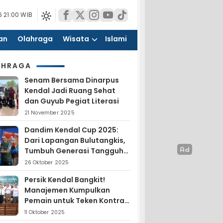
 21:00 WIB
an
Olahraga
Wisata
Islami
AHRAGA
Senam Bersama Dinarpus
Kendal Jadi Ruang Sehat
dan Guyub Pegiat Literasi
21 November 2025
Dandim Kendal Cup 2025:
Dari Lapangan Bulutangkis,
Tumbuh Generasi Tangguh
dan Nasionalis
26 Oktober 2025
Persik Kendal Bangkit!
Manajemen Kumpulkan
Pemain untuk Teken Kontrak
Jelang Liga 4
11 Oktober 2025