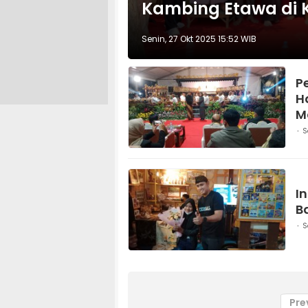
Kambing Etawa di 
Senin, 27 Okt 2025 15:52 WIB
P
H
M
S
I
B
S
Pre