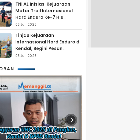
TNI AL Inisiasi Kejuaraan
Motor Trail Internasional
Hard Enduro Ke-7 Hiu
Selatan
06 Juli 2025
Tinjau Kejuaraan
Internasional Hard Enduro di
Kendal, Begini Pesan
Laksamana Pertama TNI AL
05 Juli 2025
Arya Delano
KORAN