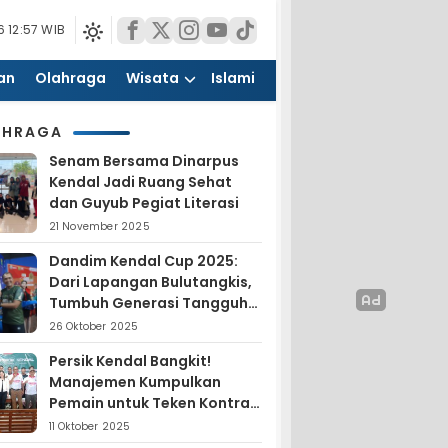
 12:57 WIB
an
Olahraga
Wisata
Islami
AHRAGA
Senam Bersama Dinarpus
Kendal Jadi Ruang Sehat
dan Guyub Pegiat Literasi
21 November 2025
Dandim Kendal Cup 2025:
Dari Lapangan Bulutangkis,
Tumbuh Generasi Tangguh
dan Nasionalis
26 Oktober 2025
Persik Kendal Bangkit!
Manajemen Kumpulkan
Pemain untuk Teken Kontrak
Jelang Liga 4
11 Oktober 2025