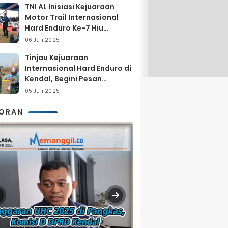
TNI AL Inisiasi Kejuaraan
Motor Trail Internasional
Hard Enduro Ke-7 Hiu
Selatan
06 Juli 2025
Tinjau Kejuaraan
Internasional Hard Enduro di
Kendal, Begini Pesan
Laksamana Pertama TNI AL
05 Juli 2025
Arya Delano
KORAN