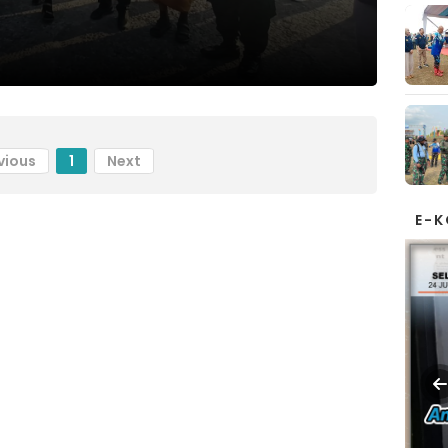
vious
1
Next
E-