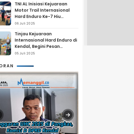
TNI AL Inisiasi Kejuaraan
Motor Trail Internasional
Hard Enduro Ke-7 Hiu
Selatan
06 Juli 2025
Tinjau Kejuaraan
Internasional Hard Enduro di
Kendal, Begini Pesan
Laksamana Pertama TNI AL
05 Juli 2025
Arya Delano
KORAN