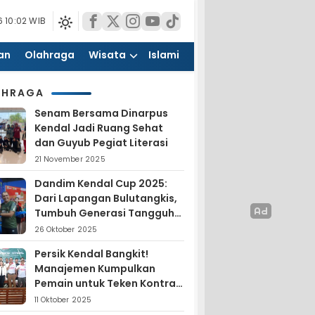
 10:02 WIB
an
Olahraga
Wisata
Islami
AHRAGA
Senam Bersama Dinarpus
Kendal Jadi Ruang Sehat
dan Guyub Pegiat Literasi
21 November 2025
Dandim Kendal Cup 2025:
Dari Lapangan Bulutangkis,
Tumbuh Generasi Tangguh
dan Nasionalis
26 Oktober 2025
Persik Kendal Bangkit!
Manajemen Kumpulkan
Pemain untuk Teken Kontrak
Jelang Liga 4
11 Oktober 2025