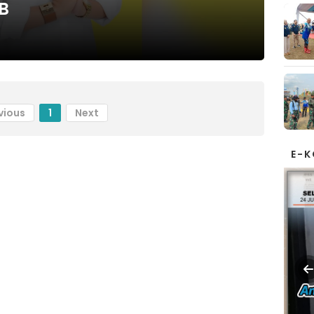
B
vious
1
Next
E-