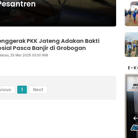
 Pesantren
enggerak PKK Jateng Adakan Bakti
osial Pasca Banjir di Grobogan
elasa, 25 Mar 2025 03:00 WIB
E-
vious
1
Next