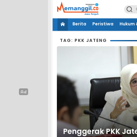
Berita
Peristiwa
Hukum &
TAG: PKK JATENG
Penggerak PKK Jat