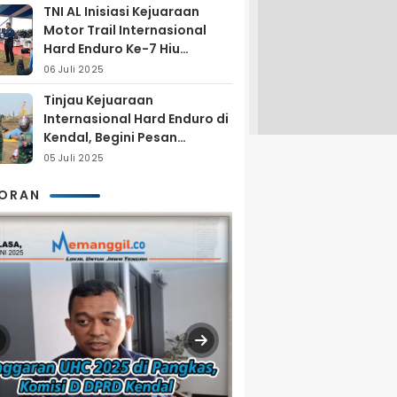
TNI AL Inisiasi Kejuaraan
Motor Trail Internasional
Hard Enduro Ke-7 Hiu
Selatan
06 Juli 2025
Tinjau Kejuaraan
Internasional Hard Enduro di
Kendal, Begini Pesan
Laksamana Pertama TNI AL
05 Juli 2025
Arya Delano
KORAN