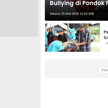
Bullying di Pondok
Selasa, 25 Mar 2025 22:00 WIB
P
S
S
Pre