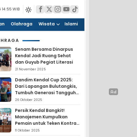
 14:55 WIB
an
Olahraga
Wisata
Islami
AHRAGA
Senam Bersama Dinarpus
Kendal Jadi Ruang Sehat
dan Guyub Pegiat Literasi
21 November 2025
Dandim Kendal Cup 2025:
Dari Lapangan Bulutangkis,
Tumbuh Generasi Tangguh
dan Nasionalis
26 Oktober 2025
Persik Kendal Bangkit!
Manajemen Kumpulkan
Pemain untuk Teken Kontrak
Jelang Liga 4
11 Oktober 2025