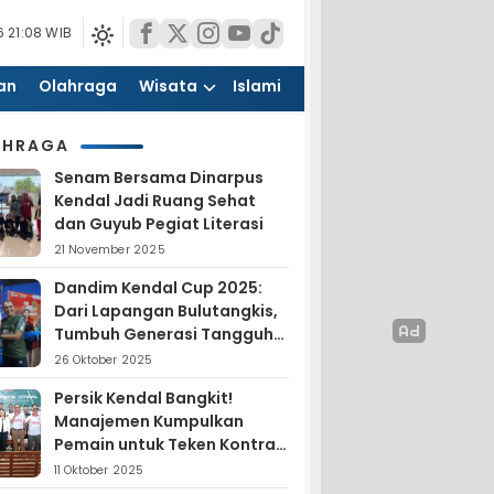
 21:08 WIB
an
Olahraga
Wisata
Islami
AHRAGA
Senam Bersama Dinarpus
Kendal Jadi Ruang Sehat
dan Guyub Pegiat Literasi
21 November 2025
Dandim Kendal Cup 2025:
Dari Lapangan Bulutangkis,
Tumbuh Generasi Tangguh
dan Nasionalis
26 Oktober 2025
Persik Kendal Bangkit!
Manajemen Kumpulkan
Pemain untuk Teken Kontrak
Jelang Liga 4
11 Oktober 2025