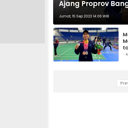
Ajang Proprov Bang
Jumat, 15 Sep 2023 14:06 WIB
M
M
t
K
Pre