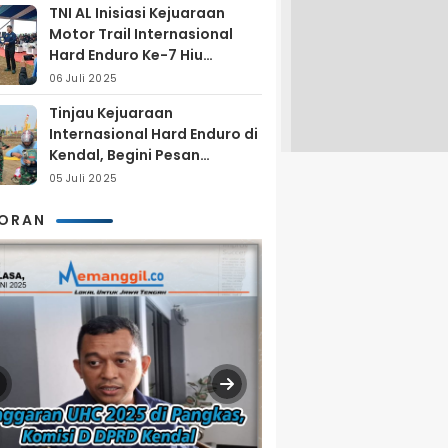
TNI AL Inisiasi Kejuaraan
Motor Trail Internasional
Hard Enduro Ke-7 Hiu
Selatan
06 Juli 2025
Tinjau Kejuaraan
Internasional Hard Enduro di
Kendal, Begini Pesan
Laksamana Pertama TNI AL
05 Juli 2025
Arya Delano
KORAN