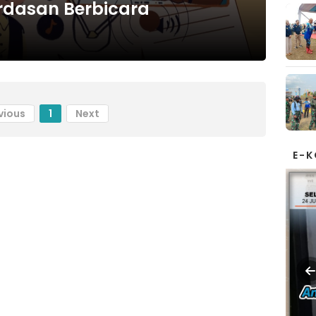
rdasan Berbicara
vious
1
Next
E-