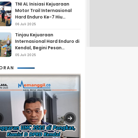
TNI AL Inisiasi Kejuaraan
Motor Trail Internasional
Hard Enduro Ke-7 Hiu
Selatan
06 Juli 2025
Tinjau Kejuaraan
Internasional Hard Enduro di
Kendal, Begini Pesan
Laksamana Pertama TNI AL
05 Juli 2025
Arya Delano
KORAN