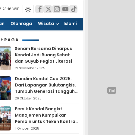
 23:16 WIB
an
Olahraga
Wisata
Islami
AHRAGA
Senam Bersama Dinarpus
Kendal Jadi Ruang Sehat
dan Guyub Pegiat Literasi
21 November 2025
Dandim Kendal Cup 2025:
Dari Lapangan Bulutangkis,
Tumbuh Generasi Tangguh
dan Nasionalis
26 Oktober 2025
Persik Kendal Bangkit!
Manajemen Kumpulkan
Pemain untuk Teken Kontrak
Jelang Liga 4
11 Oktober 2025