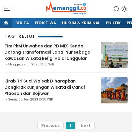
BERITA
PERISTIWA
HUKUM & KRIMINAL
POLITIK
PE
TAG: RELIGI
Tim PkM Unwahas dan PD MES Kendal
Dorong Transformasi Jabal Nur sebagai
Kawasan Wisata Religi Halal Unggulan
Minggu, 27 Jul 2025 16:33 WIB
Kirab Tri Suci Waisak Diharapkan
Dongkrak Kunjungan Wisata di Candi
Plaosan dan Sojiwan
Senin, 05 Jun 2023 10:35 WIB
Previous
1
Next