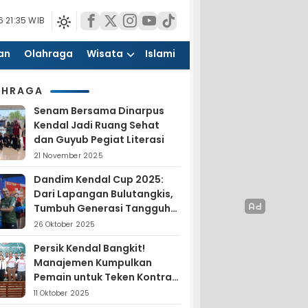
 21:35 WIB
an
Olahraga
Wisata
Islami
AHRAGA
Senam Bersama Dinarpus
Kendal Jadi Ruang Sehat
dan Guyub Pegiat Literasi
21 November 2025
Dandim Kendal Cup 2025:
Dari Lapangan Bulutangkis,
Tumbuh Generasi Tangguh
dan Nasionalis
26 Oktober 2025
Persik Kendal Bangkit!
Manajemen Kumpulkan
Pemain untuk Teken Kontrak
Jelang Liga 4
11 Oktober 2025