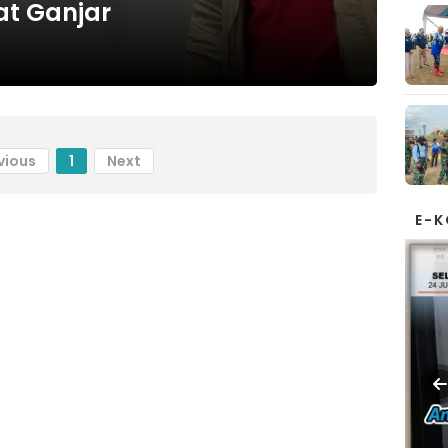
at Ganjar
vious
1
Next
E-