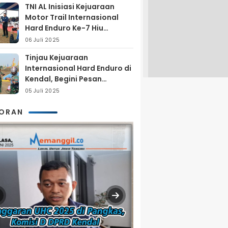
TNI AL Inisiasi Kejuaraan
Motor Trail Internasional
Hard Enduro Ke-7 Hiu
Selatan
06 Juli 2025
Tinjau Kejuaraan
Internasional Hard Enduro di
Kendal, Begini Pesan
Laksamana Pertama TNI AL
05 Juli 2025
Arya Delano
KORAN