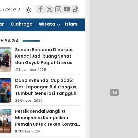
 22:41 WIB
an
Olahraga
Wisata
Islami
AHRAGA
Senam Bersama Dinarpus
Kendal Jadi Ruang Sehat
dan Guyub Pegiat Literasi
21 November 2025
Dandim Kendal Cup 2025:
Dari Lapangan Bulutangkis,
Tumbuh Generasi Tangguh
dan Nasionalis
26 Oktober 2025
Persik Kendal Bangkit!
Manajemen Kumpulkan
Pemain untuk Teken Kontrak
Jelang Liga 4
11 Oktober 2025