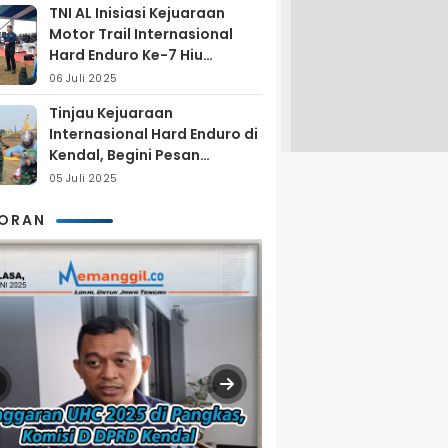
TNI AL Inisiasi Kejuaraan
Motor Trail Internasional
Hard Enduro Ke-7 Hiu
Selatan
06 Juli 2025
Tinjau Kejuaraan
Internasional Hard Enduro di
Kendal, Begini Pesan
Laksamana Pertama TNI AL
05 Juli 2025
Arya Delano
KORAN