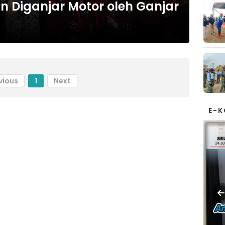
n Diganjar Motor oleh Ganjar
vious
1
Next
E-