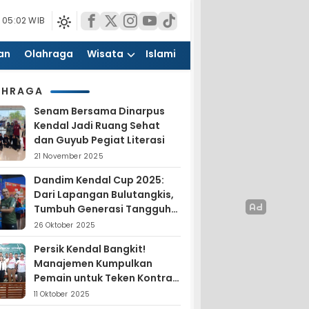
 05:02 WIB
an
Olahraga
Wisata
Islami
AHRAGA
Senam Bersama Dinarpus
Kendal Jadi Ruang Sehat
dan Guyub Pegiat Literasi
21 November 2025
Dandim Kendal Cup 2025:
Dari Lapangan Bulutangkis,
Tumbuh Generasi Tangguh
dan Nasionalis
26 Oktober 2025
Persik Kendal Bangkit!
Manajemen Kumpulkan
Pemain untuk Teken Kontrak
Jelang Liga 4
11 Oktober 2025