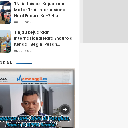
TNI AL Inisiasi Kejuaraan
Motor Trail Internasional
Hard Enduro Ke-7 Hiu
Selatan
06 Juli 2025
Tinjau Kejuaraan
Internasional Hard Enduro di
Kendal, Begini Pesan
Laksamana Pertama TNI AL
05 Juli 2025
Arya Delano
KORAN