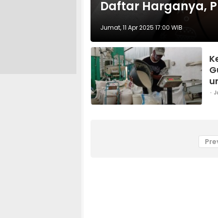
Daftar Harganya, Pl
Jumat, 11 Apr 2025 17:00 WIB
K
G
u
J
Pre