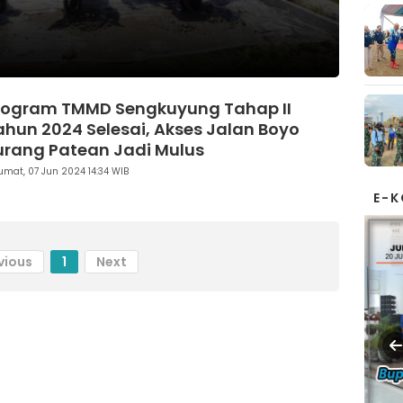
rogram TMMD Sengkuyung Tahap II
ahun 2024 Selesai, Akses Jalan Boyo
urang Patean Jadi Mulus
umat, 07 Jun 2024 14:34 WIB
E-
vious
1
Next