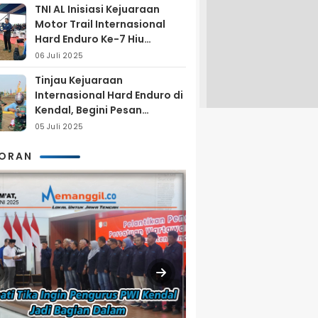
TNI AL Inisiasi Kejuaraan
Motor Trail Internasional
Hard Enduro Ke-7 Hiu
Selatan
06 Juli 2025
Tinjau Kejuaraan
Internasional Hard Enduro di
Kendal, Begini Pesan
Laksamana Pertama TNI AL
05 Juli 2025
Arya Delano
KORAN