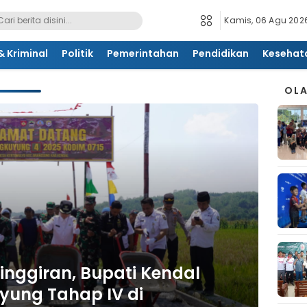
Kamis, 06 Agu 2026
 Kriminal
Politik
Pemerintahan
Pendidikan
Kesehat
OL
inggiran, Bupati Kendal
ung Tahap IV di