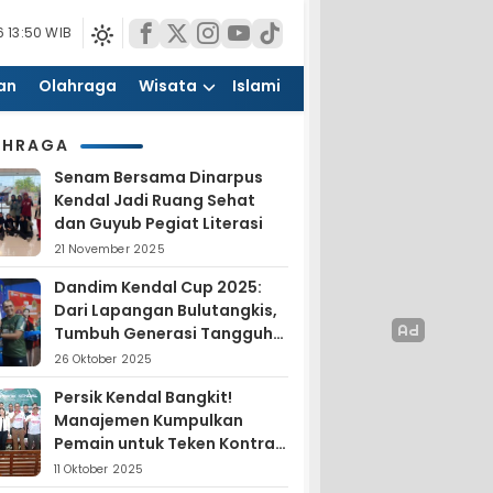
 13:50 WIB
an
Olahraga
Wisata
Islami
AHRAGA
Senam Bersama Dinarpus
Kendal Jadi Ruang Sehat
dan Guyub Pegiat Literasi
21 November 2025
Dandim Kendal Cup 2025:
Dari Lapangan Bulutangkis,
Tumbuh Generasi Tangguh
dan Nasionalis
26 Oktober 2025
Persik Kendal Bangkit!
Manajemen Kumpulkan
Pemain untuk Teken Kontrak
Jelang Liga 4
11 Oktober 2025