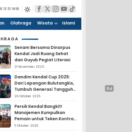
6 13:51 WIB
an
Olahraga
Wisata
Islami
AHRAGA
Senam Bersama Dinarpus
Kendal Jadi Ruang Sehat
dan Guyub Pegiat Literasi
21 November 2025
Dandim Kendal Cup 2025:
Dari Lapangan Bulutangkis,
Tumbuh Generasi Tangguh
dan Nasionalis
26 Oktober 2025
Persik Kendal Bangkit!
Manajemen Kumpulkan
Pemain untuk Teken Kontrak
Jelang Liga 4
11 Oktober 2025