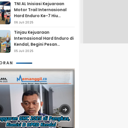
TNI AL Inisiasi Kejuaraan
Motor Trail Internasional
Hard Enduro Ke-7 Hiu
Selatan
06 Juli 2025
Tinjau Kejuaraan
Internasional Hard Enduro di
Kendal, Begini Pesan
Laksamana Pertama TNI AL
05 Juli 2025
Arya Delano
KORAN