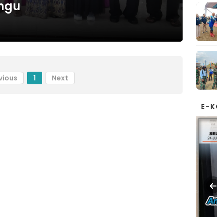
ngu
vious
1
Next
E-