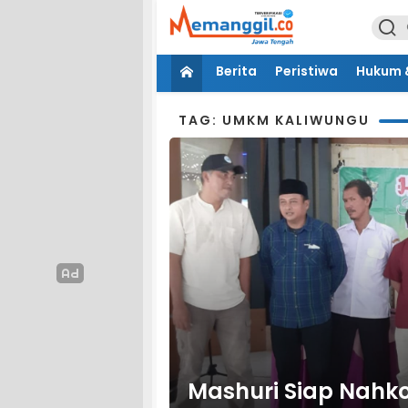
Berita
Peristiwa
Hukum &
TAG: UMKM KALIWUNGU
Mashuri Siap Nahk