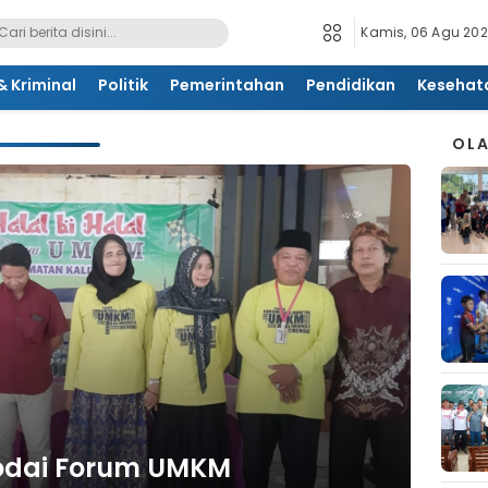
Kamis, 06 Agu 202
 Kriminal
Politik
Pemerintahan
Pendidikan
Kesehat
OL
odai Forum UMKM