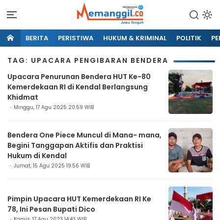
BERITA
PERISTIWA
HUKUM & KRIMINAL
POLITIK
PE
TAG: UPACARA PENGIBARAN BENDERA
Upacara Penurunan Bendera HUT Ke-80
Kemerdekaan RI di Kendal Berlangsung
Khidmat
Minggu, 17 Agu 2025 20:59 WIB
Bendera One Piece Muncul di Mana- mana,
Begini Tanggapan Aktifis dan Praktisi
Hukum di Kendal
Jumat, 15 Agu 2025 19:56 WIB
Pimpin Upacara HUT Kemerdekaan RI Ke
78, Ini Pesan Bupati Dico
Kamis, 17 Agu 2023 14:43 WIB