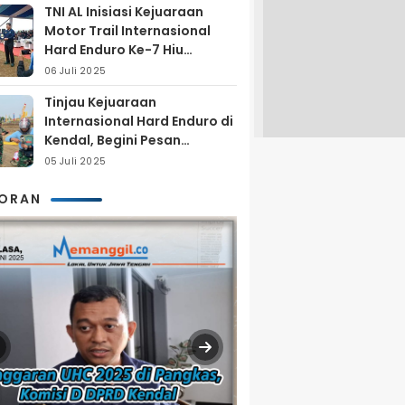
TNI AL Inisiasi Kejuaraan
Motor Trail Internasional
Hard Enduro Ke-7 Hiu
Selatan
06 Juli 2025
Tinjau Kejuaraan
Internasional Hard Enduro di
Kendal, Begini Pesan
Laksamana Pertama TNI AL
05 Juli 2025
Arya Delano
KORAN