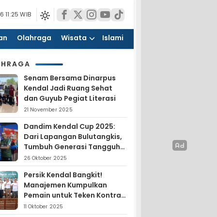
6 11:25 WIB
an
Olahraga
Wisata
Islami
AHRAGA
Senam Bersama Dinarpus
Kendal Jadi Ruang Sehat
dan Guyub Pegiat Literasi
21 November 2025
Dandim Kendal Cup 2025:
Dari Lapangan Bulutangkis,
Tumbuh Generasi Tangguh
dan Nasionalis
26 Oktober 2025
Persik Kendal Bangkit!
Manajemen Kumpulkan
Pemain untuk Teken Kontrak
Jelang Liga 4
11 Oktober 2025