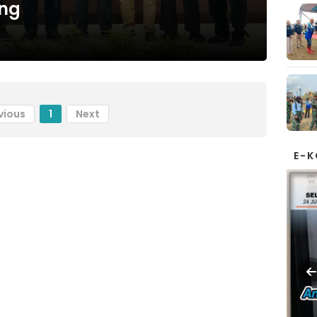
ng
vious
1
Next
E-