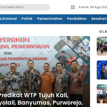
Kamis, 06 Agu 202
 Kriminal
Politik
Pemerintahan
Pendidikan
Kesehat
OL
redikat WTP Tujuh Kali,
yolali, Banyumas, Purworejo,