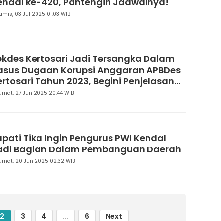
endal ke-420, Pantengin Jadwalnya!
amis, 03 Jul 2025 01:03 WIB
ekdes Kertosari Jadi Tersangka Dalam
asus Dugaan Korupsi Anggaran APBDes
ertosari Tahun 2023, Begini Penjelasan
ejar
umat, 27 Jun 2025 20:44 WIB
upati Tika Ingin Pengurus PWI Kendal
adi Bagian Dalam Pembanguan Daerah
umat, 20 Jun 2025 02:32 WIB
2
3
4
...
6
Next