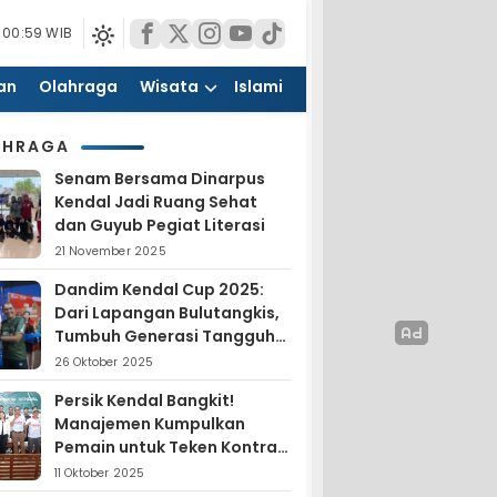
 00:59 WIB
an
Olahraga
Wisata
Islami
AHRAGA
Senam Bersama Dinarpus
Kendal Jadi Ruang Sehat
dan Guyub Pegiat Literasi
21 November 2025
Dandim Kendal Cup 2025:
Dari Lapangan Bulutangkis,
Tumbuh Generasi Tangguh
dan Nasionalis
26 Oktober 2025
Persik Kendal Bangkit!
Manajemen Kumpulkan
Pemain untuk Teken Kontrak
Jelang Liga 4
11 Oktober 2025