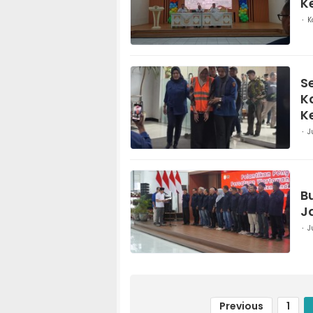
K
K
S
K
K
K
J
B
J
J
Previous
1