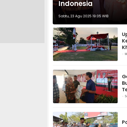
Indonesia
Sabtu, 23 Agu 2025 19:05 WIB
U
K
K
M
G
B
T
S
P