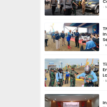
C
S
TN
I
S
M
T
E
L
S
I