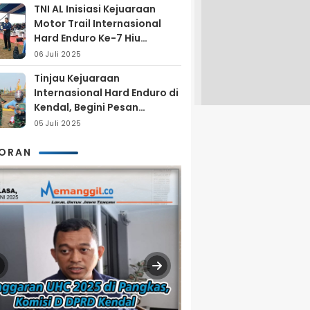
TNI AL Inisiasi Kejuaraan
Motor Trail Internasional
Hard Enduro Ke-7 Hiu
Selatan
06 Juli 2025
Tinjau Kejuaraan
Internasional Hard Enduro di
Kendal, Begini Pesan
Laksamana Pertama TNI AL
05 Juli 2025
Arya Delano
KORAN