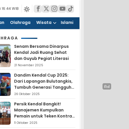
 16:44 WIB
an
Olahraga
Wisata
Islami
AHRAGA
Senam Bersama Dinarpus
Kendal Jadi Ruang Sehat
dan Guyub Pegiat Literasi
21 November 2025
Dandim Kendal Cup 2025:
Dari Lapangan Bulutangkis,
Tumbuh Generasi Tangguh
dan Nasionalis
26 Oktober 2025
Persik Kendal Bangkit!
Manajemen Kumpulkan
Pemain untuk Teken Kontrak
Jelang Liga 4
11 Oktober 2025