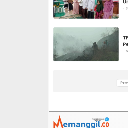
U
S
T
P
K
Pre