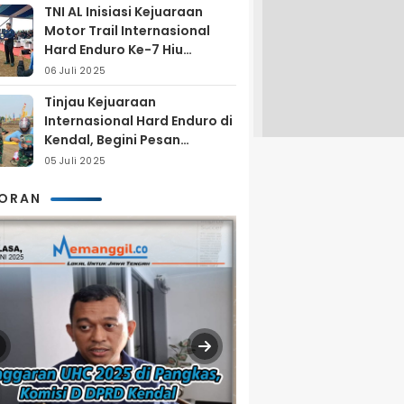
TNI AL Inisiasi Kejuaraan
Motor Trail Internasional
Hard Enduro Ke-7 Hiu
Selatan
06 Juli 2025
Tinjau Kejuaraan
Internasional Hard Enduro di
Kendal, Begini Pesan
Laksamana Pertama TNI AL
05 Juli 2025
Arya Delano
KORAN