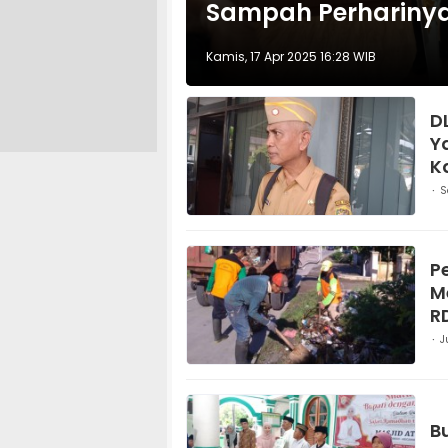
Sampah Perhariny
Kamis, 17 Apr 2025 16:28 WIB
D
Y
K
b
S
P
M
R
J
B