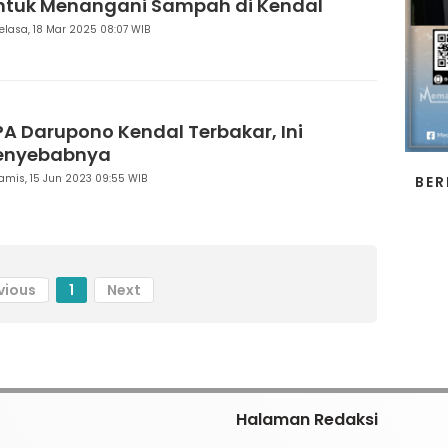
ntuk Menangani Sampah di Kendal
elasa, 18 Mar 2025 08:07 WIB
PA Darupono Kendal Terbakar, Ini
enyebabnya
amis, 15 Jun 2023 09:55 WIB
BER
vious
1
Next
Halaman Redaksi