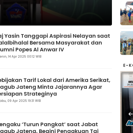
aj Yasin Tanggapi Aspirasi Nelayan saat
alalbihalal Bersama Masyarakat dan
lumni Popes Al Anwar IV
enin, 14 Apr 2025 00:12 WIB
E-
ebijakan Tarif Lokal dari Amerika Serikat,
agub Jateng Minta Jajarannya Agar
ersiapan Strateginya
abu, 09 Apr 2025 19:31 WIB
engaku ‘Turun Pangkat’ saat Jabat
agub Jateng, Begini Pengakuan Taj