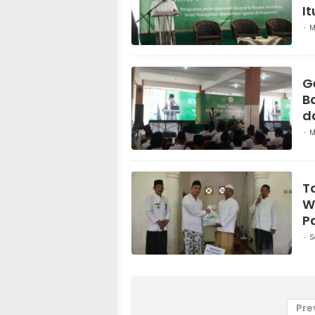
I
M
G
B
d
M
T
W
P
S
Pre