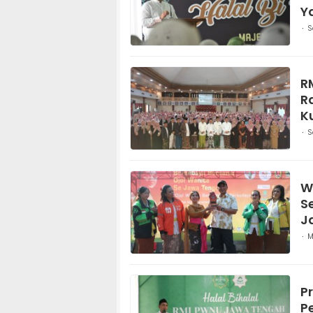
Y
S
R
R
K
S
W
S
J
M
P
P