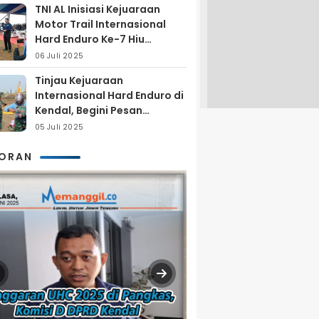
TNI AL Inisiasi Kejuaraan
Motor Trail Internasional
Hard Enduro Ke-7 Hiu
Selatan
06 Juli 2025
Tinjau Kejuaraan
Internasional Hard Enduro di
Kendal, Begini Pesan
Laksamana Pertama TNI AL
05 Juli 2025
Arya Delano
KORAN