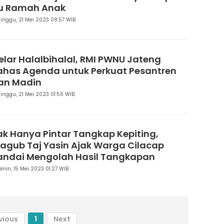
tu Ramah Anak
inggu, 21 Mei 2023 08:57 WIB
elar Halalbihalal, RMI PWNU Jateng
ahas Agenda untuk Perkuat Pesantren
an Madin
inggu, 21 Mei 2023 01:56 WIB
ak Hanya Pintar Tangkap Kepiting,
agub Taj Yasin Ajak Warga Cilacap
andai Mengolah Hasil Tangkapan
enin, 15 Mei 2023 01:27 WIB
vious
1
Next