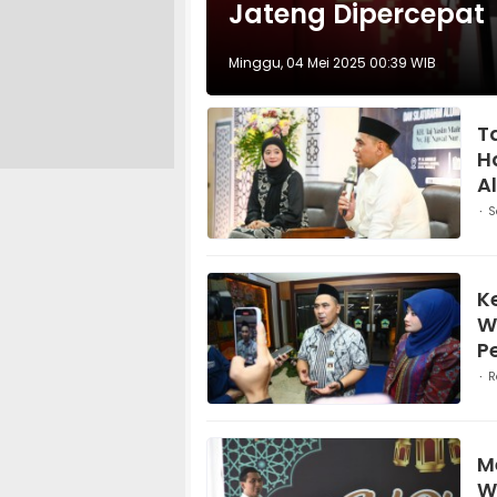
Jateng Dipercepat
Minggu, 04 Mei 2025 00:39 WIB
T
H
A
S
K
W
P
R
M
W