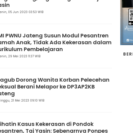
asin
enin, 05 Jun 2023 03:53 WIB
MI PWNU Jateng Susun Modul Pesantren
amah Anak, Tidak Ada Kekerasan dalam
urikulum Pembelajaran
BER
enin, 29 Mei 2023 11:37 WIB
agub Dorong Wanita Korban Pelecehan
eksual Berani Melapor ke DP3AP2KB
ateng
inggu, 21 Mei 2023 09:10 WIB
rihatin Kasus Kekerasan di Pondok
esantren, Taj Yasin: Sebenarnya Ponpes