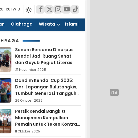
6 11:01 WIB
an
Olahraga
Wisata
Islami
AHRAGA
Senam Bersama Dinarpus
Kendal Jadi Ruang Sehat
dan Guyub Pegiat Literasi
21 November 2025
Dandim Kendal Cup 2025:
Dari Lapangan Bulutangkis,
Tumbuh Generasi Tangguh
dan Nasionalis
26 Oktober 2025
Persik Kendal Bangkit!
Manajemen Kumpulkan
Pemain untuk Teken Kontrak
Jelang Liga 4
11 Oktober 2025