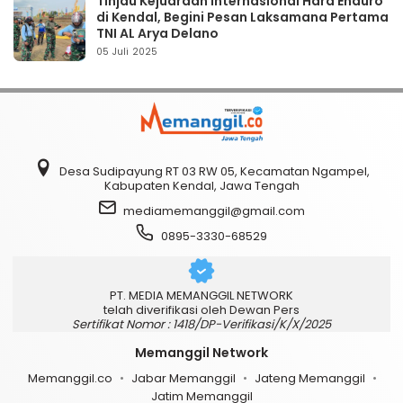
Tinjau Kejuaraan Internasional Hard Enduro
di Kendal, Begini Pesan Laksamana Pertama
TNI AL Arya Delano
05 Juli 2025
Desa Sudipayung RT 03 RW 05, Kecamatan Ngampel,
Kabupaten Kendal, Jawa Tengah
mediamemanggil@gmail.com
0895-3330-68529
PT. MEDIA MEMANGGIL NETWORK
telah diverifikasi oleh Dewan Pers
Sertifikat Nomor : 1418/DP-Verifikasi/K/X/2025
Memanggil Network
Memanggil.co
Jabar Memanggil
Jateng Memanggil
Jatim Memanggil