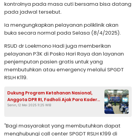
kontrolnya pada masa cuti bersama bisa datang
pada jadwal tersebut.
Ia mengungkapkan pelayanan poliklinik akan
buka secara normal pada Selasa (8/4/2025).
RSUD dr Loekmono Hadi juga memberikan
pelayanan P3K di Posko Hari Raya dan layanan
penjemputan pasien gratis untuk yang
membutuhkan atau emergency melalui SPGDT
RSLH K119.
Dukung Program Ketahanan Nasional,
Anggota DPR RI, Fadholi Ajak Para Kader
Senin, 12 Mei 2025 11:25 WIB
Partai Kawal Demokrasi
"Bagi masyarakat yang membutuhkan dapat
menghubungi call center SPGDT RSLH K199 di