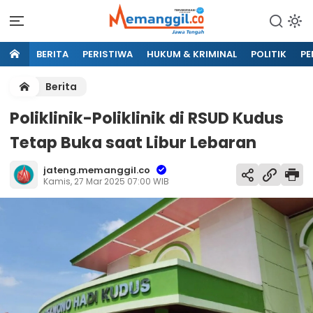
BERITA
PERISTIWA
HUKUM & KRIMINAL
POLITIK
PE
Berita
Poliklinik-Poliklinik di RSUD Kudus
Tetap Buka saat Libur Lebaran
jateng.memanggil.co
Kamis, 27 Mar 2025 07:00 WIB