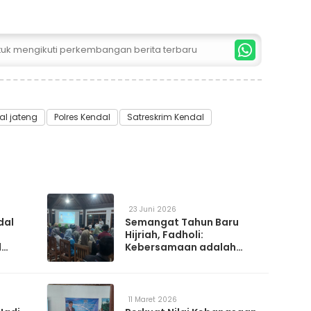
ntuk mengikuti perkembangan berita terbaru
al jateng
Polres Kendal
Satreskrim Kendal
23 Juni 2026
dal
Semangat Tahun Baru
Hijriah, Fadholi:
l
Kebersamaan adalah
h
Kunci Memperkuat
a
Ketahanan Nasional
11 Maret 2026