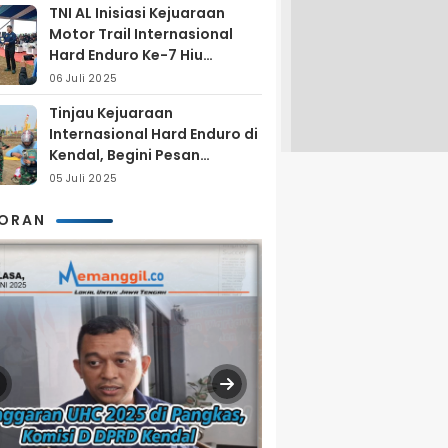
TNI AL Inisiasi Kejuaraan
Motor Trail Internasional
Hard Enduro Ke-7 Hiu
Selatan
06 Juli 2025
Tinjau Kejuaraan
Internasional Hard Enduro di
Kendal, Begini Pesan
Laksamana Pertama TNI AL
05 Juli 2025
Arya Delano
KORAN