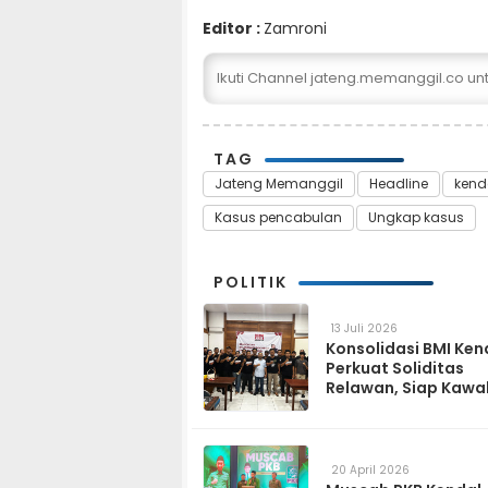
Editor :
Zamroni
Ikuti Channel jateng.memanggil.co u
TAG
Jateng Memanggil
Headline
kend
Kasus pencabulan
Ungkap kasus
POLITIK
13 Juli 2026
Konsolidasi BMI Ken
Perkuat Soliditas
Relawan, Siap Kawa
Program Pemerinta
hingga Tingkat Des
20 April 2026