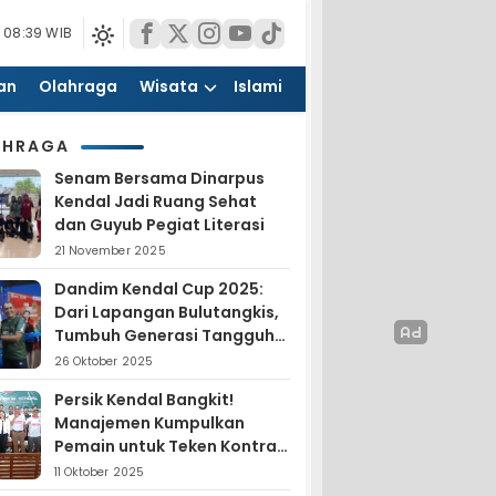
 08:39 WIB
an
Olahraga
Wisata
Islami
AHRAGA
Senam Bersama Dinarpus
Kendal Jadi Ruang Sehat
dan Guyub Pegiat Literasi
21 November 2025
Dandim Kendal Cup 2025:
Dari Lapangan Bulutangkis,
Tumbuh Generasi Tangguh
dan Nasionalis
26 Oktober 2025
Persik Kendal Bangkit!
Manajemen Kumpulkan
Pemain untuk Teken Kontrak
Jelang Liga 4
11 Oktober 2025