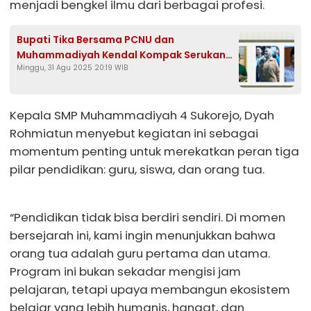
menjadi bengkel ilmu dari berbagai profesi.
Bupati Tika Bersama PCNU dan
Muhammadiyah Kendal Kompak Serukan
Minggu, 31 Agu 2025 20:19 WIB
Damai, Ajak Masyarakat Tak Terprovokasi
Kepala SMP Muhammadiyah 4 Sukorejo, Dyah
Rohmiatun menyebut kegiatan ini sebagai
momentum penting untuk merekatkan peran tiga
pilar pendidikan: guru, siswa, dan orang tua.
“Pendidikan tidak bisa berdiri sendiri. Di momen
bersejarah ini, kami ingin menunjukkan bahwa
orang tua adalah guru pertama dan utama.
Program ini bukan sekadar mengisi jam
pelajaran, tetapi upaya membangun ekosistem
belajar yang lebih humanis, hangat, dan