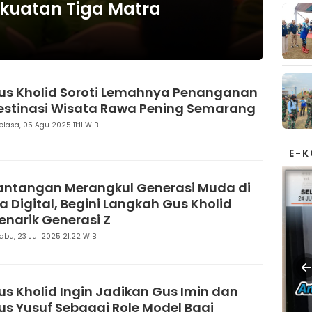
ekuatan Tiga Matra
us Kholid Soroti Lemahnya Penanganan
estinasi Wisata Rawa Pening Semarang
elasa, 05 Agu 2025 11:11 WIB
E-
antangan Merangkul Generasi Muda di
ra Digital, Begini Langkah Gus Kholid
enarik Generasi Z
abu, 23 Jul 2025 21:22 WIB
us Kholid Ingin Jadikan Gus Imin dan
us Yusuf Sebagai Role Model Bagi