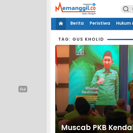
Berita
Peristiwa
Hukum &
TAG: GUS KHOLID
Muscab PKB Kendal 