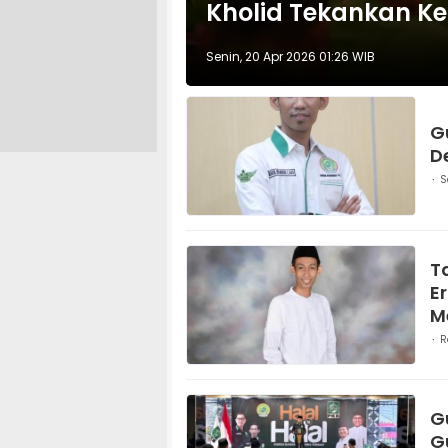
Kholid Tekankan K
Senin, 20 Apr 2026 01:26 WIB
G
D
S
T
E
M
R
G
G