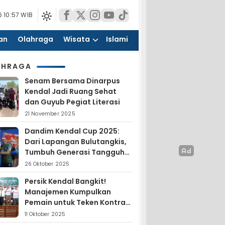
 10:57 WIB
an
Olahraga
Wisata
Islami
AHRAGA
Senam Bersama Dinarpus
Kendal Jadi Ruang Sehat
dan Guyub Pegiat Literasi
21 November 2025
Dandim Kendal Cup 2025:
Dari Lapangan Bulutangkis,
Tumbuh Generasi Tangguh
dan Nasionalis
26 Oktober 2025
Persik Kendal Bangkit!
Manajemen Kumpulkan
Pemain untuk Teken Kontrak
Jelang Liga 4
11 Oktober 2025