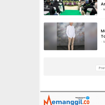
A
M
M
T
S
Pre