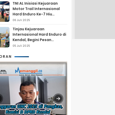
TNI AL Inisiasi Kejuaraan
Motor Trail Internasional
Hard Enduro Ke-7 Hiu
Selatan
06 Juli 2025
Tinjau Kejuaraan
Internasional Hard Enduro di
Kendal, Begini Pesan
Laksamana Pertama TNI AL
05 Juli 2025
Arya Delano
KORAN