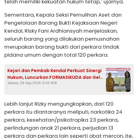
telah memiliki kekuatan hukum tetap," ujarnya.
Sementara, Kepala Seksi Pemulihan Aset dan
Pengelolaan Barang Bukti Kejaksaan Negeri
Kendal, Risky Fani Ardhiansyah menjelaskan,
seluruh barang yang dilakukan pemusnahan
merupakan barang bukti dari perkara tindak
pidana umum dengan total 120 perkara.
Kejari dan Pemkab Kendal Perkuat Sinergi
Hukum, Luncurkan FORMASIKUDA dan Gelar
Selasa, 09 Sep 2025 12:00 WIB
Edukasi Tematik
Lebih lanjut Rizky mengungkapkan, dari 120
perkara itu diantaranya meliputi, narkotika 24
perkara, kesehatan/psikotropika 23 perkara,
perlindungan anak 21 perkara, perjudian 13
perkara dan perkara lain seperti obat mercon, ite,