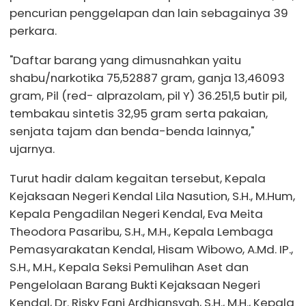
pencurian penggelapan dan lain sebagainya 39
perkara.
"Daftar barang yang dimusnahkan yaitu
shabu/narkotika 75,52887 gram, ganja 13,46093
gram, Pil (red- alprazolam, pil Y) 36.251,5 butir pil,
tembakau sintetis 32,95 gram serta pakaian,
senjata tajam dan benda-benda lainnya,"
ujarnya.
Turut hadir dalam kegaitan tersebut, Kepala
Kejaksaan Negeri Kendal Lila Nasution, S.H., M.Hum,
Kepala Pengadilan Negeri Kendal, Eva Meita
Theodora Pasaribu, S.H., M.H., Kepala Lembaga
Pemasyarakatan Kendal, Hisam Wibowo, A.Md. IP.,
S.H., M.H., Kepala Seksi Pemulihan Aset dan
Pengelolaan Barang Bukti Kejaksaan Negeri
Kendal, Dr. Risky Fani Ardhiansyah, S.H., M.H., Kepala