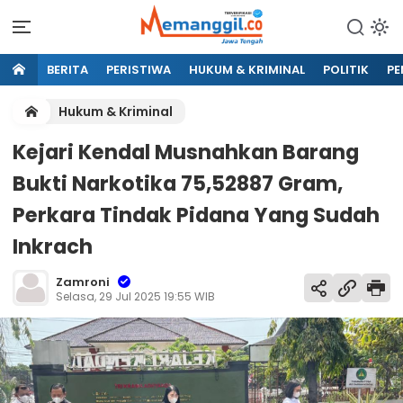
BERITA
PERISTIWA
HUKUM & KRIMINAL
POLITIK
PE
Hukum & Kriminal
Kejari Kendal Musnahkan Barang
Bukti Narkotika 75,52887 Gram,
Perkara Tindak Pidana Yang Sudah
Inkrach
Zamroni
Selasa, 29 Jul 2025 19:55 WIB