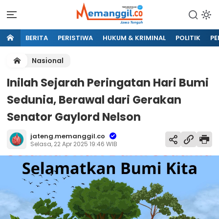
BERITA
PERISTIWA
HUKUM & KRIMINAL
POLITIK
PE
Nasional
Inilah Sejarah Peringatan Hari Bumi
Sedunia, Berawal dari Gerakan
Senator Gaylord Nelson
jateng.memanggil.co
Selasa, 22 Apr 2025 19:46 WIB