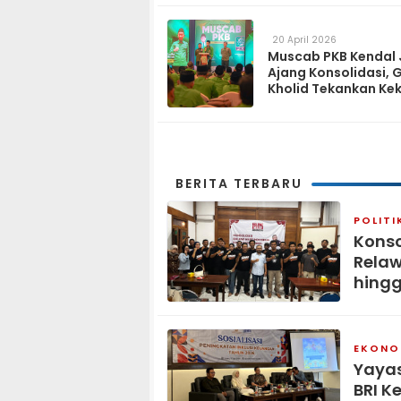
hingga Tingkat Des
20 April 2026
Muscab PKB Kendal 
Ajang Konsolidasi, 
Kholid Tekankan Ke
Tiga Matra
BERITA TERBARU
POLITI
Konso
Relaw
hingg
EKONOM
Yaya
BRI K