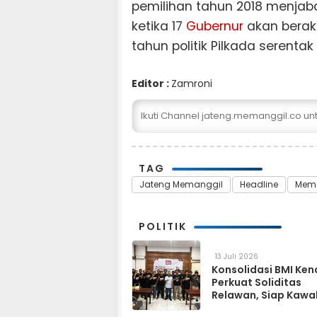
pemilihan tahun 2018 menjaba
ketika 17
Gubernur
akan berak
tahun politik Pilkada serentak
Editor :
Zamroni
Ikuti Channel jateng.memanggil.co u
TAG
Jateng Memanggil
Headline
Mem
POLITIK
13 Juli 2026
Konsolidasi BMI Ken
Perkuat Soliditas
Relawan, Siap Kawa
Program Pemerinta