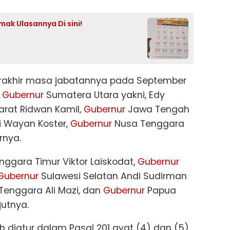
mak Ulasannya Di sini!
erakhir masa jabatannya pada September
h
Gubernur
Sumatera Utara yakni, Edy
rat Ridwan Kamil,
Gubernur
Jawa Tengah
i Wayan Koster,
Gubernur
Nusa Tenggara
rnya.
ggara Timur Viktor Laiskodat,
Gubernur
Gubernur
Sulawesi Selatan Andi Sudirman
Tenggara Ali Mazi, dan
Gubernur
Papua
jutnya.
h diatur dalam Pasal 201 ayat (4) dan (5)