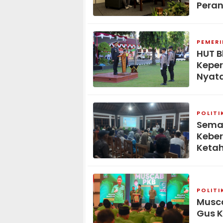
Peran
PEMER
HUT B
Keper
Nyat
POLITI
Seman
Kebe
Keta
POLITI
Musca
Gus K