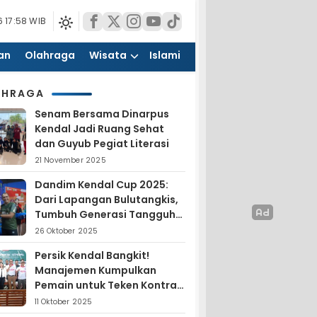
 17:58 WIB
an
Olahraga
Wisata
Islami
AHRAGA
Senam Bersama Dinarpus
Kendal Jadi Ruang Sehat
dan Guyub Pegiat Literasi
21 November 2025
Dandim Kendal Cup 2025:
Dari Lapangan Bulutangkis,
Tumbuh Generasi Tangguh
dan Nasionalis
26 Oktober 2025
Persik Kendal Bangkit!
Manajemen Kumpulkan
Pemain untuk Teken Kontrak
Jelang Liga 4
11 Oktober 2025