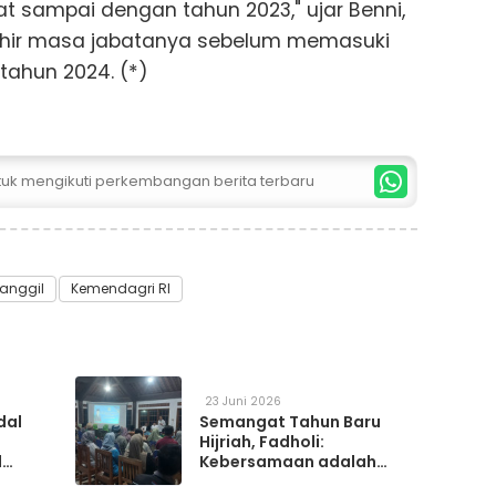
t sampai dengan tahun 2023," ujar Benni,
hir masa jabatanya sebelum memasuki
 tahun 2024. (*)
ntuk mengikuti perkembangan berita terbaru
anggil
Kemendagri RI
23 Juni 2026
dal
Semangat Tahun Baru
Hijriah, Fadholi:
l
Kebersamaan adalah
h
Kunci Memperkuat