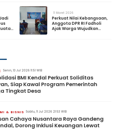
a
Ketahanan Nasional
11 Maret 2026
Jadi
Perkuat Nilai Kebangsaan,
Gus
Anggota DPR RI Fadholi
kuatan
Ajak Warga Wujudkan
Desa Damai dan
Sejahtera
Senin, 13 Jul 2026 11:51 WIB
K
lidasi BMI Kendal Perkuat Soliditas
an, Siap Kawal Program Pemerintah
a Tingkat Desa
Sabtu, 11 Jul 2026 21:53 WIB
I & BISNIS
san Cahaya Nusantara Raya Gandeng
endal, Dorong Inklusi Keuangan Lewat