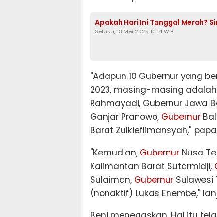
Apakah Hari Ini Tanggal Merah? Si
Selasa, 13 Mei 2025 10:14 WIB
"Adapun 10 Gubernur yang b
2023, masing-masing adala
Rahmayadi, Gubernur Jawa Ba
Ganjar Pranowo,
Gubernur
Bal
Barat Zulkieflimansyah," papa
"Kemudian,
Gubernur
Nusa Ten
Kalimantan Barat Sutarmidji,
Sulaiman,
Gubernur
Sulawesi 
(nonaktif) Lukas Enembe," lan
Beni menegaskan, Hal itu tela