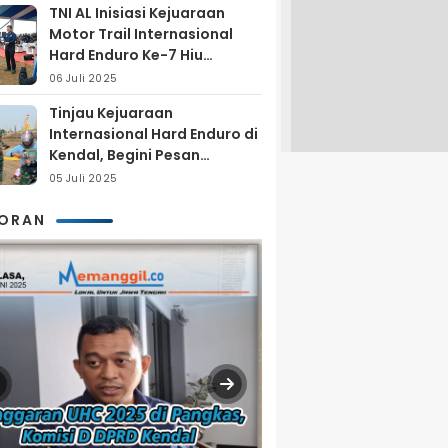
TNI AL Inisiasi Kejuaraan
Motor Trail Internasional
Hard Enduro Ke-7 Hiu
Selatan
06 Juli 2025
Tinjau Kejuaraan
Internasional Hard Enduro di
Kendal, Begini Pesan
Laksamana Pertama TNI AL
05 Juli 2025
Arya Delano
KORAN