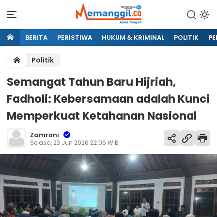
BERITA
PERISTIWA
HUKUM & KRIMINAL
POLITIK
PE
Politik
Semangat Tahun Baru Hijriah,
Fadholi: Kebersamaan adalah Kunci
Memperkuat Ketahanan Nasional
Zamroni
Selasa, 23 Jun 2026 22:06 WIB