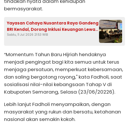
tindakan nyata dalam kehidupan
bermasyarakat.
Yayasan Cahaya Nusantara Raya Gandeng
BRI Kendal, Dorong Inklusi Keuangan Lewat
Sabtu, 11 Jul 2026 21:53 WIB
Peran BUMN Ultra Mikro
“Momentum Tahun Baru Hijriah hendaknya
menjadi pengingat bagi kita semua untuk terus
menjaga persatuan, memperkuat kebersamaan,
dan saling bergotong royong," kata Fadholi, saat
sosialisasi nilai-nilai kebangsaan Tahap V di
Kabupaten Semarang, Selasa (23/06/20226).
Lebih lanjut Fadholi menyampaikan, dengan
masyarakat yang rukun dan bersatu, ketahanan
nasional akan semakin kokoh.