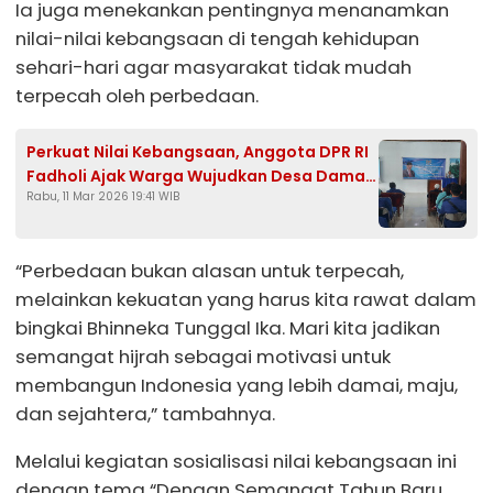
Ia juga menekankan pentingnya menanamkan
nilai-nilai kebangsaan di tengah kehidupan
sehari-hari agar masyarakat tidak mudah
terpecah oleh perbedaan.
Perkuat Nilai Kebangsaan, Anggota DPR RI
Fadholi Ajak Warga Wujudkan Desa Damai
Rabu, 11 Mar 2026 19:41 WIB
dan Sejahtera
“Perbedaan bukan alasan untuk terpecah,
melainkan kekuatan yang harus kita rawat dalam
bingkai Bhinneka Tunggal Ika. Mari kita jadikan
semangat hijrah sebagai motivasi untuk
membangun Indonesia yang lebih damai, maju,
dan sejahtera,” tambahnya.
Melalui kegiatan sosialisasi nilai kebangsaan ini
dengan tema “Dengan Semangat Tahun Baru