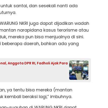
, untuk santai, dan sesekali nanti ada
uturnya.
ya WARUNG NKRI juga dapat dijadikan wadah
antan narapidana kasus terorisme atau
duk, mereka pun bisa menjualnya di sini.
di beberapa daerah, bahkan ada yang
l, Anggota DPR RI, Fadholi Ajak Para
aan, ya tentu bisa mereka (mantan
k kembali beraksi lagi,” imbuhnya.
guhan-suguhan di WARUNG NKRI dapat