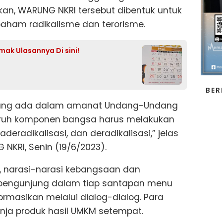
kan, WARUNG NKRI tersebut dibentuk untuk
ham radikalisme dan terorisme.
mak Ulasannya Di sini!
BER
i yang ada dalam amanat Undang-Undang
luruh komponen bangsa harus melakukan
deradikalisasi, dan deradikalisasi,” jelas
NKRI, Senin (19/6/2023).
, narasi-narasi kebangsaan dan
 pengunjung dalam tiap santapan menu
ormasikan melalui dialog-dialog. Para
nja produk hasil UMKM setempat.