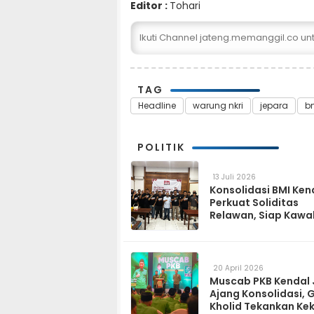
Editor :
Tohari
Ikuti Channel jateng.memanggil.co u
TAG
Headline
warung nkri
jepara
b
POLITIK
13 Juli 2026
Konsolidasi BMI Ken
Perkuat Soliditas
Relawan, Siap Kawa
Program Pemerinta
hingga Tingkat Des
20 April 2026
Muscab PKB Kendal 
Ajang Konsolidasi, 
Kholid Tekankan Ke