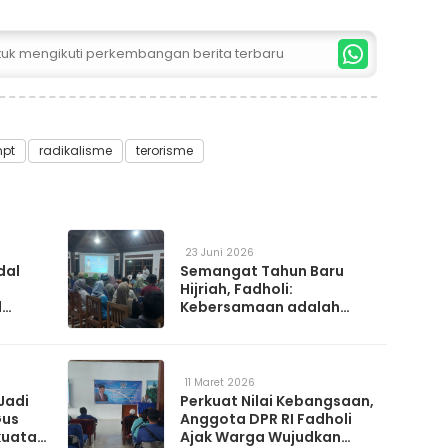
ntuk mengikuti perkembangan berita terbaru
npt
radikalisme
terorisme
23 Juni 2026
dal
Semangat Tahun Baru
Hijriah, Fadholi:
l
Kebersamaan adalah
h
Kunci Memperkuat
a
Ketahanan Nasional
11 Maret 2026
Jadi
Perkuat Nilai Kebangsaan,
Gus
Anggota DPR RI Fadholi
kuatan
Ajak Warga Wujudkan