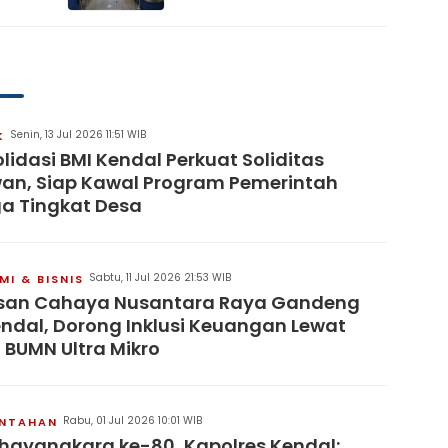
Desa Damai dan
Sejahtera
Senin, 13 Jul 2026 11:51 WIB
K
lidasi BMI Kendal Perkuat Soliditas
an, Siap Kawal Program Pemerintah
a Tingkat Desa
Sabtu, 11 Jul 2026 21:53 WIB
I & BISNIS
san Cahaya Nusantara Raya Gandeng
endal, Dorong Inklusi Keuangan Lewat
 BUMN Ultra Mikro
Rabu, 01 Jul 2026 10:01 WIB
INTAHAN
hayangkara ke-80, Kapolres Kendal: