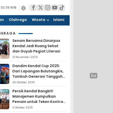
 02:09 WIB
an
Olahraga
Wisata
Islami
AHRAGA
Senam Bersama Dinarpus
Kendal Jadi Ruang Sehat
dan Guyub Pegiat Literasi
21 November 2025
Dandim Kendal Cup 2025:
Dari Lapangan Bulutangkis,
Tumbuh Generasi Tangguh
dan Nasionalis
26 Oktober 2025
Persik Kendal Bangkit!
Manajemen Kumpulkan
Pemain untuk Teken Kontrak
Jelang Liga 4
11 Oktober 2025