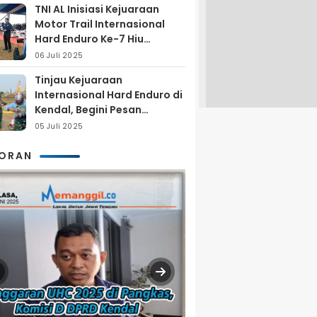
TNI AL Inisiasi Kejuaraan
Motor Trail Internasional
Hard Enduro Ke-7 Hiu
Selatan
06 Juli 2025
Tinjau Kejuaraan
Internasional Hard Enduro di
Kendal, Begini Pesan
Laksamana Pertama TNI AL
05 Juli 2025
Arya Delano
KORAN