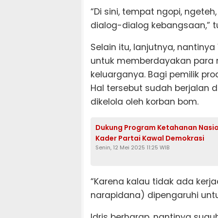
“Di sini, tempat ngopi, ngeteh
dialog-dialog kebangsaan,” t
Selain itu, lanjutnya, nantin
untuk memberdayakan para m
keluarganya. Bagi pemilik pro
Hal tersebut sudah berjalan 
dikelola oleh korban bom.
Dukung Program Ketahanan Nasiona
Kader Partai Kawal Demokrasi
Senin, 12 Mei 2025 11:25 WIB
“Karena kalau tidak ada kerj
narapidana) dipengaruhi untu
Idris berharap, nantinya su