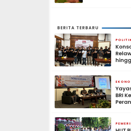
Tiga Matra
BERITA TERBARU
POLITI
Konso
Relaw
hingg
EKONOM
Yaya
BRI K
Peran
PEMER
HUT B