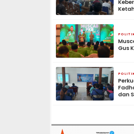
Kebe
Keta
POLITI
Musca
Gus K
POLITI
Perku
Fadho
dan S