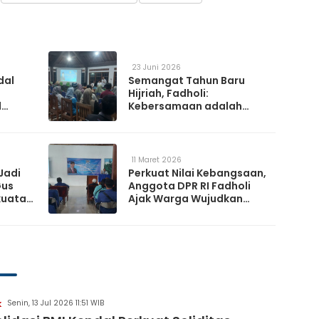
23 Juni 2026
dal
Semangat Tahun Baru
Hijriah, Fadholi:
l
Kebersamaan adalah
h
Kunci Memperkuat
a
Ketahanan Nasional
11 Maret 2026
Jadi
Perkuat Nilai Kebangsaan,
Gus
Anggota DPR RI Fadholi
kuatan
Ajak Warga Wujudkan
Desa Damai dan
Sejahtera
Senin, 13 Jul 2026 11:51 WIB
K