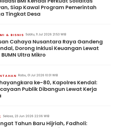
lidasi BMI Kendal Perkuat Soliditas
an, Siap Kawal Program Pemerintah
a Tingkat Desa
Sabtu, 11 Jul 2026 21:53 WIB
I & BISNIS
san Cahaya Nusantara Raya Gandeng
endal, Dorong Inklusi Keuangan Lewat
 BUMN Ultra Mikro
Rabu, 01 Jul 2026 10:01 WIB
INTAHAN
hayangkara ke-80, Kapolres Kendal:
cayaan Publik Dibangun Lewat Kerja
a
Selasa, 23 Jun 2026 22:06 WIB
K
gat Tahun Baru Hijriah, Fadholi: