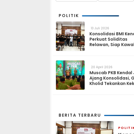
POLITIK
13 Juli 2026
Konsolidasi BMI Ken
Perkuat Soliditas
Relawan, Siap Kawa
Program Pemerinta
hingga Tingkat Des
20 April 2026
Muscab PKB Kendal 
Ajang Konsolidasi, 
Kholid Tekankan Ke
Tiga Matra
BERITA TERBARU
POLITI