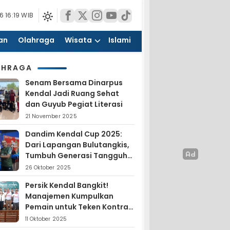
 16:19 WIB
an
Olahraga
Wisata
Islami
AHRAGA
Senam Bersama Dinarpus
Kendal Jadi Ruang Sehat
dan Guyub Pegiat Literasi
21 November 2025
Dandim Kendal Cup 2025:
Dari Lapangan Bulutangkis,
Tumbuh Generasi Tangguh
dan Nasionalis
26 Oktober 2025
Persik Kendal Bangkit!
Manajemen Kumpulkan
Pemain untuk Teken Kontrak
Jelang Liga 4
11 Oktober 2025