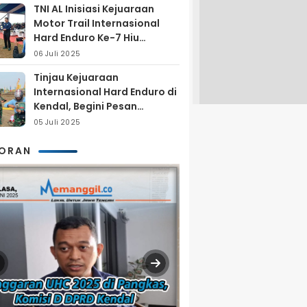
TNI AL Inisiasi Kejuaraan
Motor Trail Internasional
Hard Enduro Ke-7 Hiu
Selatan
06 Juli 2025
Tinjau Kejuaraan
Internasional Hard Enduro di
Kendal, Begini Pesan
Laksamana Pertama TNI AL
05 Juli 2025
Arya Delano
KORAN