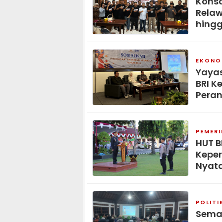
Konso
Relaw
hingg
EKONOM
Yaya
BRI K
Peran
PEMER
HUT B
Keper
Nyat
POLITI
Seman