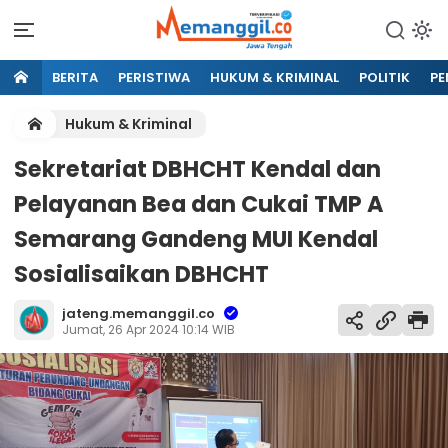
BERITA
PERISTIWA
HUKUM & KRIMINAL
POLITIK
PE
Hukum & Kriminal
Sekretariat DBHCHT Kendal dan
Pelayanan Bea dan Cukai TMP A
Semarang Gandeng MUI Kendal
Sosialisaikan DBHCHT
jateng.memanggil.co
Jumat, 26 Apr 2024 10:14 WIB