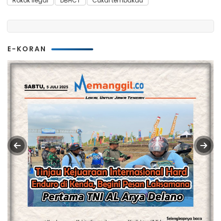
Rokok Ilegal
DBHCT
Cukai tembakau
E-KORAN